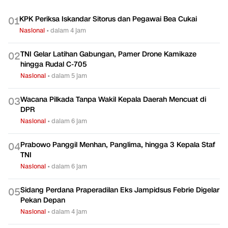
KPK Periksa Iskandar Sitorus dan Pegawai Bea Cukai
0
1
Nasional
•
dalam 4 jam
TNI Gelar Latihan Gabungan, Pamer Drone Kamikaze
0
2
hingga Rudal C-705
Nasional
•
dalam 5 jam
Wacana Pilkada Tanpa Wakil Kepala Daerah Mencuat di
0
3
DPR
Nasional
•
dalam 6 jam
Prabowo Panggil Menhan, Panglima, hingga 3 Kepala Staf
0
4
TNI
Nasional
•
dalam 6 jam
Sidang Perdana Praperadilan Eks Jampidsus Febrie Digelar
0
5
Pekan Depan
Nasional
•
dalam 4 jam