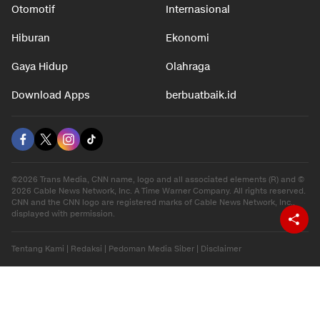
Otomotif
Internasional
Hiburan
Ekonomi
Gaya Hidup
Olahraga
Download Apps
berbuatbaik.id
©2026 Trans Media, CNN name, logo and all associated elements (R) and ©
2026 Cable News Network, Inc. A Time Warner Company. All rights reserved.
CNN and the CNN logo are registered marks of Cable News Network, Inc.,
displayed with permission.
Tentang Kami
|
Redaksi
|
Pedoman Media Siber
|
Disclaimer