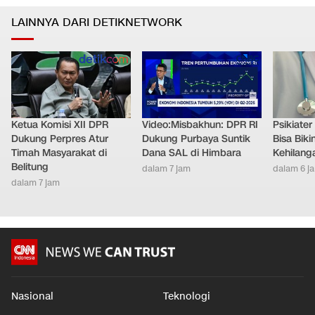
LAINNYA DARI DETIKNETWORK
Ketua Komisi XII DPR
Video:Misbakhun: DPR RI
Psikiate
Dukung Perpres Atur
Dukung Purbaya Suntik
Bisa Bik
Timah Masyarakat di
Dana SAL di Himbara
Kehilang
Belitung
dalam 7 jam
dalam 6 j
dalam 7 jam
Nasional
Teknologi