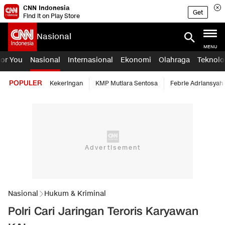
CNN Indonesia
Get
Find it on Play Store
Nasional
MENU
For You
Nasional
Internasional
Ekonomi
Olahraga
Teknolo
POPULER
Kekeringan
KMP Mutiara Sentosa
Febrie Adriansyah
Nasional
Hukum & Kriminal
Polri Cari Jaringan Teroris Karyawan