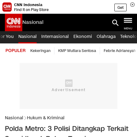
CNN Indonesia
Get
Find it on Play Store
Nasional
MENU
For You
Nasional
Internasional
Ekonomi
Olahraga
Teknolo
POPULER
Kekeringan
KMP Mutiara Sentosa
Febrie Adriansyah
Nasional
Hukum & Kriminal
Polda Metro: 3 Polisi Ditangkap Terkait