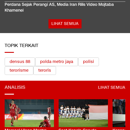
Perdana Sejak Perangi AS, Media Iran Rilis Video Mojtaba
Khamenei
LIHAT SEMUA
TOPIK TERKAIT
densus 88
polda metro jaya
polisi
terorisme
teroris
ANALISIS
LIHAT SEMUA