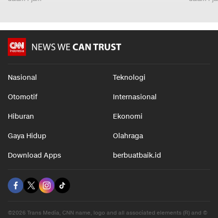
Nasional
Teknologi
Otomotif
Internasional
Hiburan
Ekonomi
Gaya Hidup
Olahraga
Download Apps
berbuatbaik.id
©2026 Trans Media, CNN name, logo and all associated elements (R) and ©