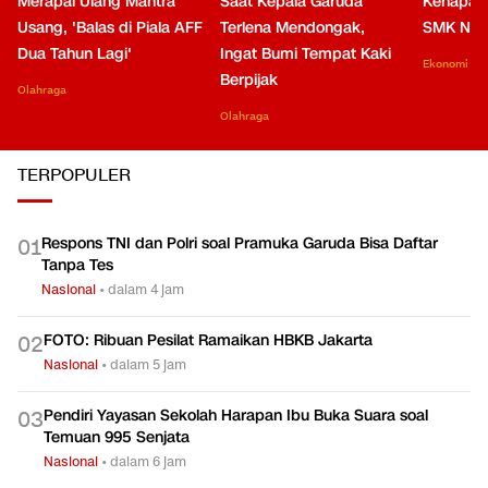
Merapal Ulang Mantra
Saat Kepala Garuda
Kenapa B
Usang, 'Balas di Piala AFF
Terlena Mendongak,
SMK Nga
Dua Tahun Lagi'
Ingat Bumi Tempat Kaki
Ekonomi
Berpijak
Olahraga
Olahraga
TERPOPULER
Respons TNI dan Polri soal Pramuka Garuda Bisa Daftar
0
1
Tanpa Tes
Nasional
•
dalam 4 jam
FOTO: Ribuan Pesilat Ramaikan HBKB Jakarta
0
2
Nasional
•
dalam 5 jam
Pendiri Yayasan Sekolah Harapan Ibu Buka Suara soal
0
3
Temuan 995 Senjata
Nasional
•
dalam 6 jam