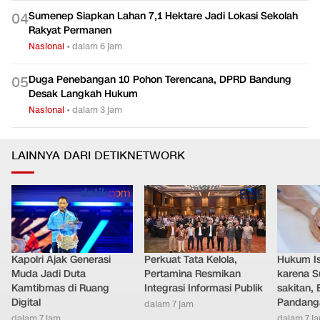
Sumenep Siapkan Lahan 7,1 Hektare Jadi Lokasi Sekolah
0
4
Rakyat Permanen
Nasional
•
dalam 6 jam
Duga Penebangan 10 Pohon Terencana, DPRD Bandung
0
5
Desak Langkah Hukum
Nasional
•
dalam 3 jam
LAINNYA DARI DETIKNETWORK
Kapolri Ajak Generasi
Perkuat Tata Kelola,
Hukum Ist
Muda Jadi Duta
Pertamina Resmikan
karena S
Kamtibmas di Ruang
Integrasi Informasi Publik
sakitan, 
Digital
Pandang
dalam 7 jam
dalam 7 jam
dalam 7 j