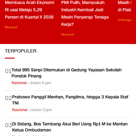
Membaca Arah Ekonomi
PMI Pulih, Mampukah
Masih Be
RI usai Melaju 5,29
Industri Kembali Jadi
di Piala
Persen di Kuartal II 2026
Mesin Penyerap Tenaga
Olahraga
Kerja?
Ekonomi
Ekonomi
TERPOPULER
Total 995 Senpi Ditemukan di Gedung Yayasan Sekolah
0
1
Pondok Pinang
Nasional
•
dalam 6 jam
Prabowo Panggil Menhan, Panglima, hingga 3 Kepala Staf
0
2
TNI
Nasional
•
dalam 3 jam
Di Sidang, Bos Tambang Akui Beri Uang Rp1 M ke Mantan
0
3
Ketua Ombudsman