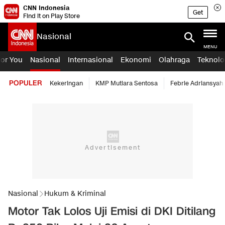
CNN Indonesia
Get
Find it on Play Store
Nasional
MENU
For You
Nasional
Internasional
Ekonomi
Olahraga
Teknolo
POPULER
Kekeringan
KMP Mutiara Sentosa
Febrie Adriansyah
Nasional
Hukum & Kriminal
Motor Tak Lolos Uji Emisi di DKI Ditilang