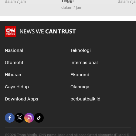
Tinggi
dalam 7 jam
dalam 7 j
dalam 7 jam
Nasional
Teknologi
Otomotif
Internasional
Hiburan
Ekonomi
Gaya Hidup
Olahraga
Download Apps
berbuatbaik.id
©2026 Trans Media, CNN name, logo and all associated elements (R) and ©