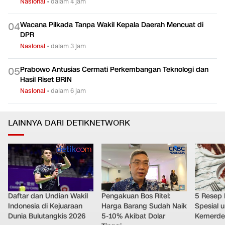
Nasional
•
dalam 4 jam
Wacana Pilkada Tanpa Wakil Kepala Daerah Mencuat di
0
4
DPR
Nasional
•
dalam 3 jam
Prabowo Antusias Cermati Perkembangan Teknologi dan
0
5
Hasil Riset BRIN
Nasional
•
dalam 6 jam
LAINNYA DARI DETIKNETWORK
Daftar dan Undian Wakil
Pengakuan Bos Ritel:
5 Resep 
Indonesia di Kejuaraan
Harga Barang Sudah Naik
Spesial 
Dunia Bulutangkis 2026
5-10% Akibat Dolar
Kemerde