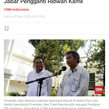
Jabar Pengganti Ridwan Kamil
CNN Indonesia
Sabtu, 02 Sep 2023 13:47 WIB
Presiden Joko Widodo (Jokowi) menunjuk Deputi Protokol Pers dan
Media Sekretariat Presiden, Bey Triadi Machmudin sebagai Penjabat
(Pj) Gubernur Jawa Barat. (CNN Indonesia/Feri Agus Setyawan)