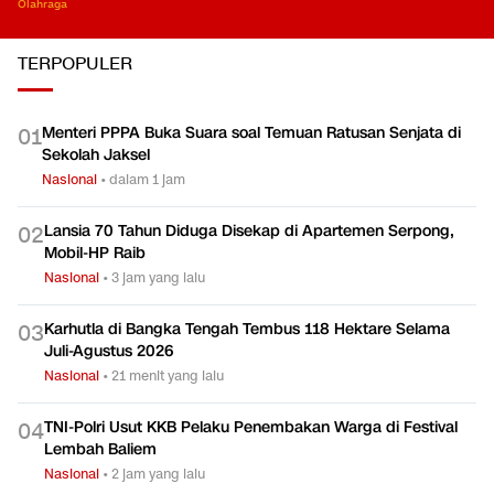
Olahraga
TERPOPULER
Menteri PPPA Buka Suara soal Temuan Ratusan Senjata di
0
1
Sekolah Jaksel
Nasional
•
dalam 1 jam
Lansia 70 Tahun Diduga Disekap di Apartemen Serpong,
0
2
Mobil-HP Raib
Nasional
•
3 jam yang lalu
Karhutla di Bangka Tengah Tembus 118 Hektare Selama
0
3
Juli-Agustus 2026
Nasional
•
21 menit yang lalu
TNI-Polri Usut KKB Pelaku Penembakan Warga di Festival
0
4
Lembah Baliem
Nasional
•
2 jam yang lalu