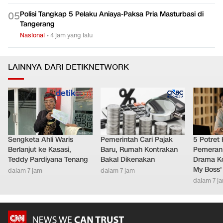
Polisi Tangkap 5 Pelaku Aniaya-Paksa Pria Masturbasi di
0
5
Tangerang
Nasional
•
4 jam yang lalu
LAINNYA DARI DETIKNETWORK
Sengketa Ahli Waris
Pemerintah Cari Pajak
5 Potret
Berlanjut ke Kasasi,
Baru, Rumah Kontrakan
Pemeran
Teddy Pardiyana Tenang
Bakal Dikenakan
Drama Ko
My Boss'
dalam 7 jam
dalam 7 jam
dalam 7 j