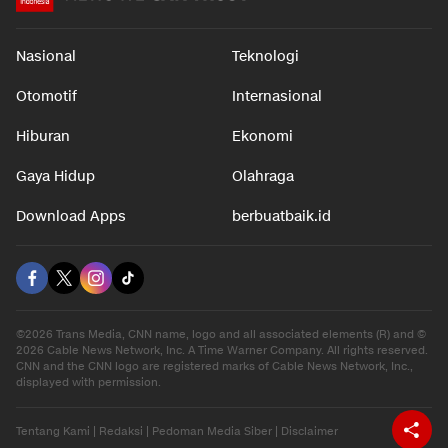
Nasional
Teknologi
Otomotif
Internasional
Hiburan
Ekonomi
Gaya Hidup
Olahraga
Download Apps
berbuatbaik.id
©2026 Trans Media, CNN name, logo and all associated elements (R) and ©
2026 Cable News Network, Inc. A Time Warner Company. All rights reserved.
CNN and the CNN logo are registered marks of Cable News Network, Inc.,
displayed with permission.
Tentang Kami
|
Redaksi
|
Pedoman Media Siber
|
Disclaimer