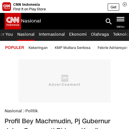
CNN Indonesia
Get
Find it on Play Store
Nasional
MENU
For You
Nasional
Internasional
Ekonomi
Olahraga
Teknolo
POPULER
Kekeringan
KMP Mutiara Sentosa
Febrie Adriansyah
Nasional
Politik
Profil Bey Machmudin, Pj Gubernur