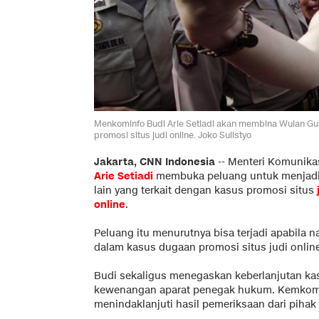
Menkominfo Budi Arie Setiadi akan membina Wulan Gurit
promosi situs judi online. Joko Sulistyo
Jakarta, CNN Indonesia
--
Menteri Komunikas
Arie Setiadi
membuka peluang untuk menjadi
lain yang terkait dengan kasus promosi situs
online
.
Peluang itu menurutnya bisa terjadi apabila n
dalam kasus dugaan promosi situs judi online
Budi sekaligus menegaskan keberlanjutan ka
kewenangan aparat penegak hukum. Kemkom
menindaklanjuti hasil pemeriksaan dari pihak 