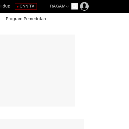
Hidup
CNN TV
RAGAM
Program Pemerintah