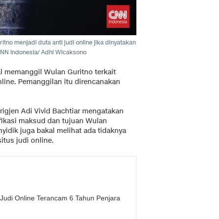
no menjadi duta anti judi online jika dinyatakan
 CNN Indonesia/ Adhi Wicaksono
l memanggil Wulan Guritno terkait
nline. Pemanggilan itu direncanakan
Brigjen Adi Vivid Bachtiar mengatakan
fikasi maksud dan tujuan Wulan
yidik juga bakal melihat ada tidaknya
itus judi online.
n Judi Online Terancam 6 Tahun Penjara