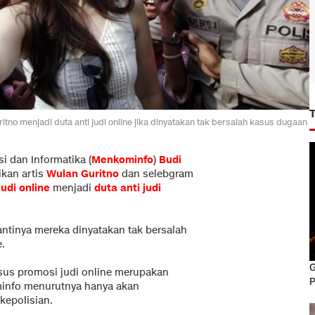
no menjadi duta anti judi online jika dinyatakan tak bersalah kasus dugaan
i dan Informatika (
Menkominfo
)
Budi
kan artis
Wulan Guritno
dan selebgram
judi online
menjadi
duta anti judi
antinya mereka dinyatakan tak bersalah
.
G
sus promosi judi online merupakan
P
info menurutnya hanya akan
kepolisian.