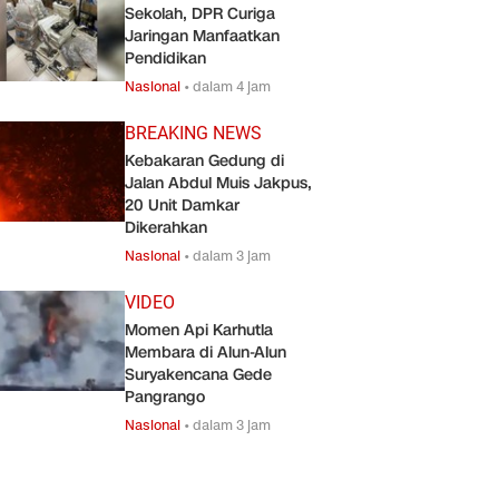
Sekolah, DPR Curiga
Jaringan Manfaatkan
Pendidikan
Nasional
•
dalam 4 jam
BREAKING NEWS
Kebakaran Gedung di
Jalan Abdul Muis Jakpus,
20 Unit Damkar
Dikerahkan
Nasional
•
dalam 3 jam
VIDEO
Momen Api Karhutla
Membara di Alun-Alun
Suryakencana Gede
Pangrango
Nasional
•
dalam 3 jam