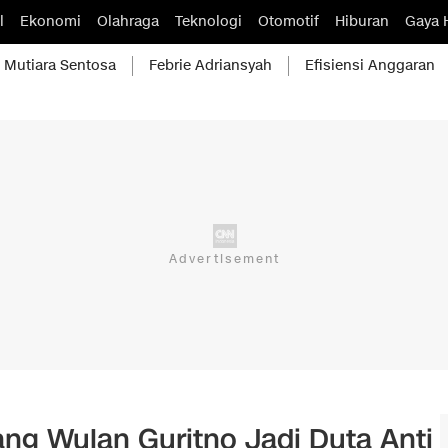
l
Ekonomi
Olahraga
Teknologi
Otomotif
Hiburan
Gaya 
Mutiara Sentosa
Febrie Adriansyah
Efisiensi Anggaran
ng Wulan Guritno Jadi Duta Anti