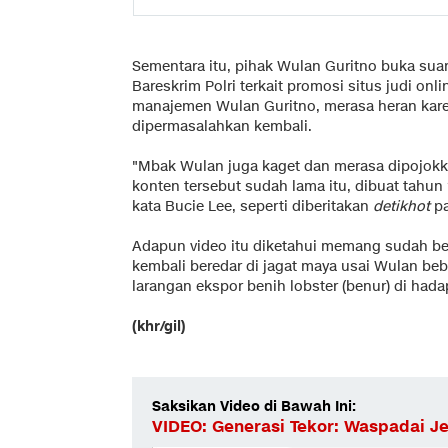
Sementara itu, pihak Wulan Guritno buka suara
Bareskrim Polri terkait promosi situs judi onl
manajemen Wulan Guritno, merasa heran kare
dipermasalahkan kembali.
"Mbak Wulan juga kaget dan merasa dipojokk
konten tersebut sudah lama itu, dibuat tahu
kata Bucie Lee, seperti diberitakan
detikhot
pa
Adapun video itu diketahui memang sudah ber
kembali beredar di jagat maya usai Wulan beb
larangan ekspor benih lobster (benur) di had
(khr/gil)
Saksikan Video di Bawah Ini:
VIDEO: Generasi Tekor: Waspadai Je