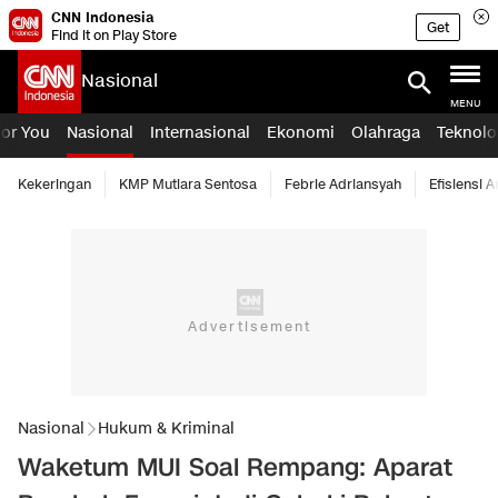
CNN Indonesia
Get
Find it on Play Store
Nasional
MENU
For You
Nasional
Internasional
Ekonomi
Olahraga
Teknolo
Kekeringan
KMP Mutiara Sentosa
Febrie Adriansyah
Efisiensi 
Nasional
Hukum & Kriminal
Waketum MUI Soal Rempang: Aparat