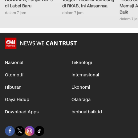
di Label Baru!
di RKAB, Ini Alasannya
Memuji A
Baik
dalam 7 jam
dalam 7 jam
dalam 7 j
Nasional
Teknologi
Otomotif
Internasional
Hiburan
Ekonomi
Gaya Hidup
Olahraga
Download Apps
berbuatbaik.id