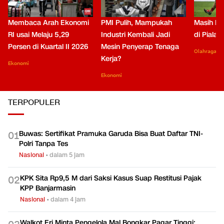
Membaca Arah Ekonomi
PMI Pulih, Mampukah
Masih Be
RI usai Melaju 5,29
Industri Kembali Jadi
di Piala
Persen di Kuartal II 2026
Mesin Penyerap Tenaga
Olahraga
Kerja?
Ekonomi
Ekonomi
TERPOPULER
Buwas: Sertifikat Pramuka Garuda Bisa Buat Daftar TNI-
0
1
Polri Tanpa Tes
Nasional
•
dalam 5 jam
KPK Sita Rp9,5 M dari Saksi Kasus Suap Restitusi Pajak
0
2
KPP Banjarmasin
Nasional
•
dalam 4 jam
Walkot Eri Minta Pengelola Mal Bongkar Pagar Tinggi: