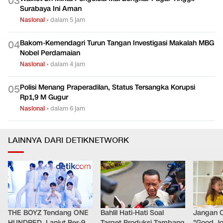
0
3
Surabaya Ini Aman
Nasional
•
dalam 5 jam
Bakom-Kemendagri Turun Tangan Investigasi Makalah MBG
0
4
Nobel Perdamaian
Nasional
•
dalam 4 jam
Polisi Menang Praperadilan, Status Tersangka Korupsi
0
5
Rp1,9 M Gugur
Nasional
•
dalam 6 jam
LAINNYA DARI DETIKNETWORK
THE BOYZ Tendang ONE
Bahlil Hati-Hati Soal
Jangan 
HUNDRED, Lanjut Ber-9
Target Produksi Tambang
"Good Jo