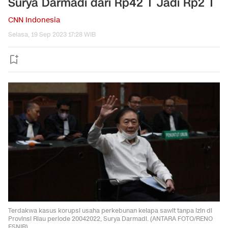
Surya Darmadi dari Rp42 T Jadi Rp2 T
CNN Indonesia
Selasa, 19 Sep 2023 17:28 WIB
Terdakwa kasus korupsi usaha perkebunan kelapa sawit tanpa izin di
Provinsi Riau periode 20042022, Surya Darmadi. (ANTARA FOTO/RENO
ESNIR)