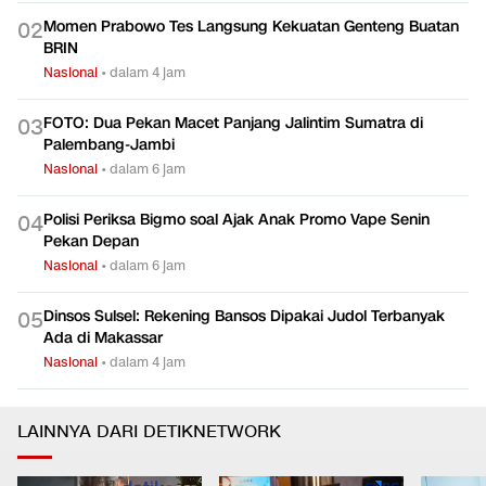
Momen Prabowo Tes Langsung Kekuatan Genteng Buatan
0
2
BRIN
Nasional
•
dalam 4 jam
FOTO: Dua Pekan Macet Panjang Jalintim Sumatra di
0
3
Palembang-Jambi
Nasional
•
dalam 6 jam
Polisi Periksa Bigmo soal Ajak Anak Promo Vape Senin
0
4
Pekan Depan
Nasional
•
dalam 6 jam
Dinsos Sulsel: Rekening Bansos Dipakai Judol Terbanyak
0
5
Ada di Makassar
Nasional
•
dalam 4 jam
LAINNYA DARI DETIKNETWORK