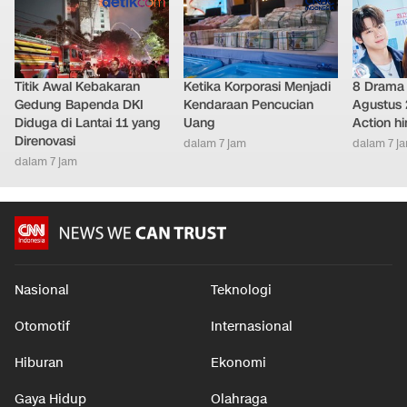
Titik Awal Kebakaran
Ketika Korporasi Menjadi
8 Drama 
Gedung Bapenda DKI
Kendaraan Pencucian
Agustus 
Diduga di Lantai 11 yang
Uang
Action h
Direnovasi
dalam 7 jam
dalam 7 j
dalam 7 jam
Nasional
Teknologi
Otomotif
Internasional
Hiburan
Ekonomi
Gaya Hidup
Olahraga