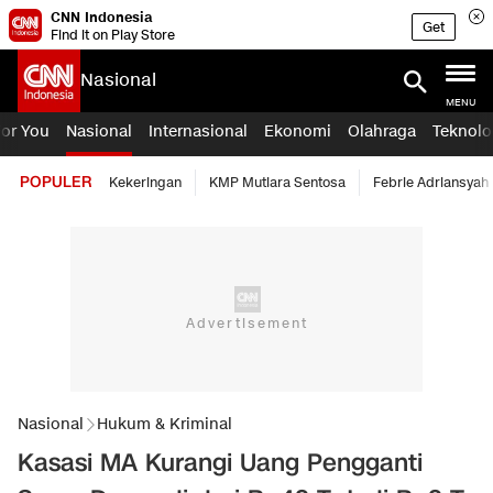
CNN Indonesia
Get
Find it on Play Store
Nasional
MENU
For You
Nasional
Internasional
Ekonomi
Olahraga
Teknolo
POPULER
Kekeringan
KMP Mutiara Sentosa
Febrie Adriansyah
Nasional
Hukum & Kriminal
Kasasi MA Kurangi Uang Pengganti