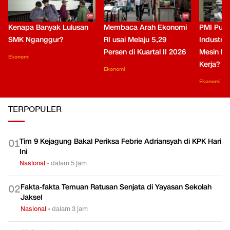
Kenapa Banyak Lulusan
Membaca Arah Ekonomi
PMI Puli
SMK Nganggur?
RI usai Melaju 5,29
Industri 
Persen di Kuartal II 2026
Mesin Pe
Ekonomi
Kerja?
Ekonomi
Ekonomi
TERPOPULER
Tim 9 Kejagung Bakal Periksa Febrie Adriansyah di KPK Hari
0
1
Ini
Nasional
•
dalam 5 jam
Fakta-fakta Temuan Ratusan Senjata di Yayasan Sekolah
0
2
Jaksel
Nasional
•
dalam 3 jam