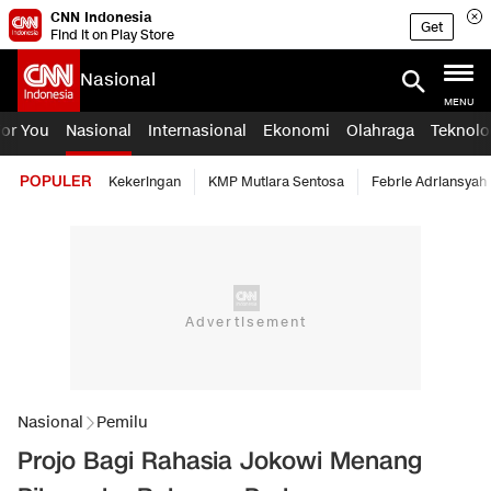
CNN Indonesia
Get
Find it on Play Store
Nasional
MENU
For You
Nasional
Internasional
Ekonomi
Olahraga
Teknolo
POPULER
Kekeringan
KMP Mutiara Sentosa
Febrie Adriansyah
Nasional
Pemilu
Projo Bagi Rahasia Jokowi Menang