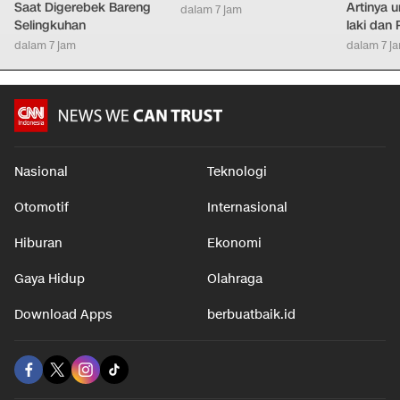
Saat Digerebek Bareng
Artinya 
dalam 7 jam
Selingkuhan
laki dan
dalam 7 jam
dalam 7 j
Nasional
Teknologi
Otomotif
Internasional
Hiburan
Ekonomi
Gaya Hidup
Olahraga
Download Apps
berbuatbaik.id