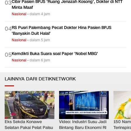
Cibir Pasien BPJS 'Ruang Jenazah Kosong', Dokter di NTT
0
3
Minta Maaf
Nasional
•
dalam 4 jam
RS Pusri Palembang Pecat Dokter Hina Pasien BPJS
0
4
'Banyakin Duit Halal'
Nasional
•
dalam 5 jam
Kemdikti Buka Suara soal Paper 'Nobel MBG'
0
5
Nasional
•
dalam 6 jam
LAINNYA DARI DETIKNETWORK
Eks Sekda Konawe
Video: Industri Susu Jadi
150 Nam
Selatan Pakai Pelat Palsu
Bintang Baru Ekonomi RI
Terinspir