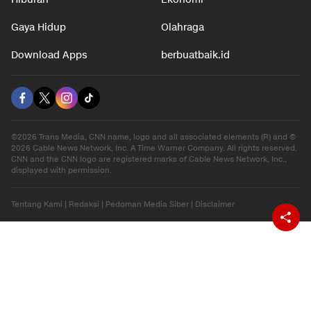
Gaya Hidup
Olahraga
Download Apps
berbuatbaik.id
©2026 Trans Media, CNN name, logo and all associated elements (R) and ©
2026 Cable News Network, Inc. A Time Warner Company. All rights reserved.
CNN and the CNN logo are registered marks of Cable News Network, Inc.,
displayed with permission.
Tentang Kami
|
Redaksi
|
Pedoman Media Siber
|
Disclaimer