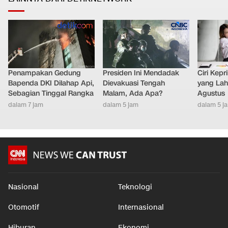
Penampakan Gedung
Presiden Ini Mendadak
Ciri Kep
Bapenda DKI Dilahap Api,
Dievakuasi Tengah
yang Lahi
Sebagian Tinggal Rangka
Malam, Ada Apa?
Agustus
dalam 7 jam
dalam 5 jam
dalam 5 j
Nasional
Teknologi
Otomotif
Internasional
Hiburan
Ekonomi