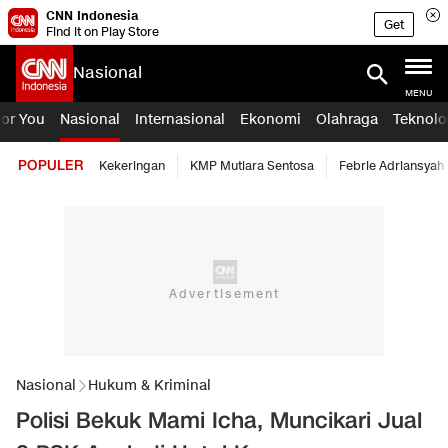
CNN Indonesia
Get
Find it on Play Store
Nasional
MENU
For You
Nasional
Internasional
Ekonomi
Olahraga
Teknolo
POPULER
Kekeringan
KMP Mutiara Sentosa
Febrie Adriansyah
Nasional
Hukum & Kriminal
Polisi Bekuk Mami Icha, Muncikari Jual