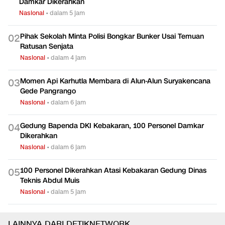
Damkar Dikerahkan
Nasional
•
dalam 5 jam
Pihak Sekolah Minta Polisi Bongkar Bunker Usai Temuan
0
2
Ratusan Senjata
Nasional
•
dalam 4 jam
Momen Api Karhutla Membara di Alun-Alun Suryakencana
0
3
Gede Pangrango
Nasional
•
dalam 6 jam
Gedung Bapenda DKI Kebakaran, 100 Personel Damkar
0
4
Dikerahkan
Nasional
•
dalam 6 jam
100 Personel Dikerahkan Atasi Kebakaran Gedung Dinas
0
5
Teknis Abdul Muis
Nasional
•
dalam 5 jam
LAINNYA DARI DETIKNETWORK