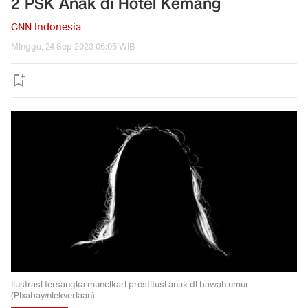
2 PSK Anak di Hotel Kemang
CNN Indonesia
Minggu, 24 Sep 2023 06:05 WIB
Ilustrasi tersangka muncikari prostitusi anak di bawah umur.
(Pixabay/niekverlaan)