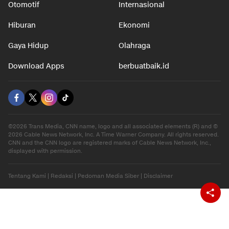
Otomotif
Internasional
Hiburan
Ekonomi
Gaya Hidup
Olahraga
Download Apps
berbuatbaik.id
©2026 Trans Media, CNN name, logo and all associated elements (R) and ©
2026 Cable News Network, Inc. A Time Warner Company. All rights reserved.
CNN and the CNN logo are registered marks of Cable News Network, Inc.,
displayed with permission.
Tentang Kami
|
Redaksi
|
Pedoman Media Siber
|
Disclaimer