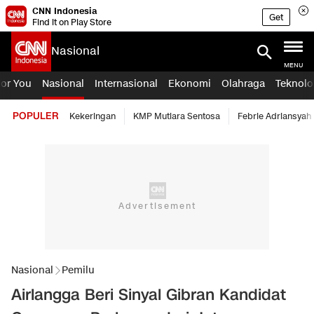
CNN Indonesia
Get
Find it on Play Store
Nasional
MENU
For You
Nasional
Internasional
Ekonomi
Olahraga
Teknolo
POPULER
Kekeringan
KMP Mutiara Sentosa
Febrie Adriansyah
Nasional
Pemilu
Airlangga Beri Sinyal Gibran Kandidat