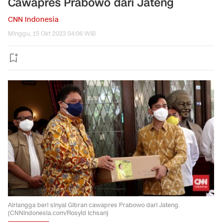
Cawapres Prabowo dari Jateng
CNN Indonesia
Minggu, 15 Okt 2023 04:06 WIB
Airlangga beri sinyal Gibran cawapres Prabowo dari Jateng.
(CNNIndonesia.com/Rosyid Ichsan)