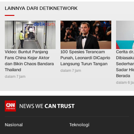
LAINNYA DARI DETIKNETWORK
Video: Buntut Panjang
100 Spesies Terancam
Cerita dr
Fans China Kejar Aktor
Punah, Leonardi DiCaprio
Dibiasak
dan Bikin Chaos Bandara
Langsung Turun Tangan
Sederhana
Thailand
Sadar Hi
dalam 7 jam
Berada
dalam 7 jam
dalam 6 j
Nasional
Teknologi