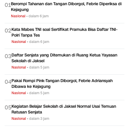
Berompi Tahanan dan Tangan Diborgol, Febrie Diperiksa di
0
1
Kejagung
Nasional
•
dalam 6 jam
Kata Mabes TNI soal Sertifikat Pramuka Bisa Daftar TNI-
0
2
Polri Tanpa Tes
Nasional
•
dalam 6 jam
Daftar Senjata yang Ditemukan di Ruang Ketua Yayasan
0
3
Sekolah di Jaksel
Nasional
•
dalam 5 jam
Pakai Rompi Pink-Tangan Diborgol, Febrie Adriansyah
0
4
Dibawa ke Kejagung
Nasional
•
dalam 5 jam
Kegiatan Belajar Sekolah di Jaksel Normal Usai Temuan
0
5
Ratusan Senjata
Nasional
•
dalam 3 jam