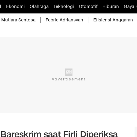
l
Ekonomi
Olahraga
Teknologi
Otomotif
Hiburan
Gaya 
Mutiara Sentosa
Febrie Adriansyah
Efisiensi Anggaran
Bareskrim saat Firli Diperiksa