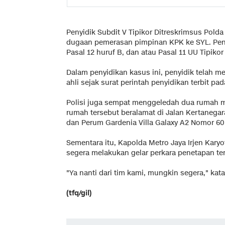
Penyidik Subdit V Tipikor Ditreskrimsus Pol
dugaan pemerasan pimpinan KPK ke SYL. Peny
Pasal 12 huruf B, dan atau Pasal 11 UU Tipikor
Dalam penyidikan kasus ini, penyidik telah m
ahli sejak surat perintah penyidikan terbit pa
Polisi juga sempat menggeledah dua rumah mil
rumah tersebut beralamat di Jalan Kertanegar
dan Perum Gardenia Villa Galaxy A2 Nomor 60,
Sementara itu, Kapolda Metro Jaya Irjen Kar
segera melakukan gelar perkara penetapan te
"Ya nanti dari tim kami, mungkin segera," kat
(tfq/gil)