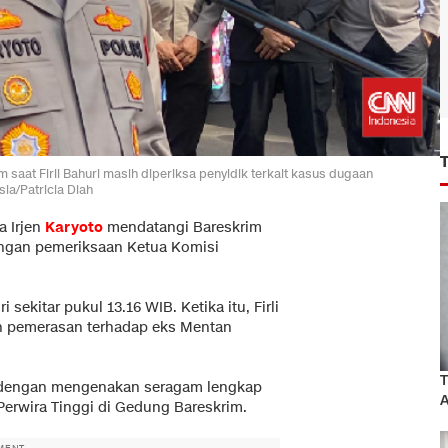
 saat Firli Bahuri masih diperiksa penyidik terkait kasus dugaan
ia/Patricia Diah
a Irjen
Karyoto
mendatangi Bareskrim
dengan pemeriksaan Ketua Komisi
sekitar pukul 13.16 WIB. Ketika itu, Firli
an pemerasan terhadap eks Mentan
T
a dengan mengenakan seragam lengkap
A
erwira Tinggi di Gedung Bareskrim.
MENT