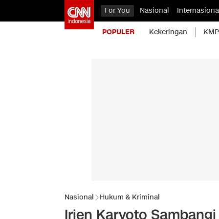
For You
Nasional
Internasiona
POPULER
Kekeringan
KMP 
Nasional
Hukum & Kriminal
Irjen Karyoto Sambangi 