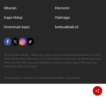
Hiburan
Ekonomi
Gaya Hidup
Olahraga
Download Apps
berbuatbaik.id
©2026 Trans Media, CNN name, logo and all associated elements (R) and ©
2026 Cable News Network, Inc. A Time Warner Company. All rights reserved.
CNN and the CNN logo are registered marks of Cable News Network, Inc.,
displayed with permission.
Tentang Kami
|
Redaksi
|
Pedoman Media Siber
|
Disclaimer