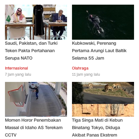
Saudi, Pakistan, dan Turki
Kubkowski, Perenang
Teken Pakta Pertahanan
Pertama Arungi Laut Baltik
Serupa NATO
Selama 55 Jam
Internasional
Olahraga
7 jam yang lalu
11 jam yang lalu
Momen Horor Penembakan
Tiga Singa Mati di Kebun
Massal di Idaho AS Terekam
Binatang Tokyo, Diduga
CCTV
Akibat Panas Ekstrem