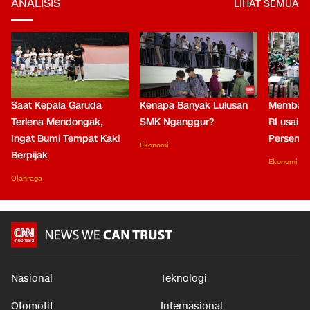
ANALISIS
LIHAT SEMUA
Saat Kepala Garuda
Kenapa Banyak Lulusan
Membaca
Terlena Mendongak,
SMK Nganggur?
RI usai M
Ingat Bumi Tempat Kaki
Persen di
Ekonomi
Berpijak
Ekonomi
Olahraga
Nasional
Teknologi
Otomotif
Internasional