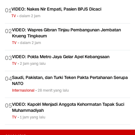
VIDEO: Nakes Nir Empati, Pasien BPJS Dicaci
0
1
TV
•
dalam 2 jam
VIDEO: Wapres Gibran Tinjau Pembangunan Jembatan
0
2
Krueng Tingkeum
TV
•
dalam 2 jam
VIDEO: Polda Metro Jaya Gelar Apel Kebangsaan
0
3
TV
•
2 jam yang lalu
Saudi, Pakistan, dan Turki Teken Pakta Pertahanan Serupa
0
4
NATO
Internasional
•
28 menit yang lalu
VIDEO: Kapolri Menjadi Anggota Kehormatan Tapak Suci
0
5
Muhammadiyah
TV
•
1 jam yang lalu