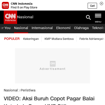
CNN Indonesia
Get
Find it on Play Store
Nasional
MENU
For You
Nasional
Internasional
Ekonomi
Olahraga
Teknolo
POPULER
Kekeringan
KMP Mutiara Sentosa
Febrie Adriansyah
Nasional
Peristiwa
VIDEO: Aksi Buruh Copot Pagar Balai