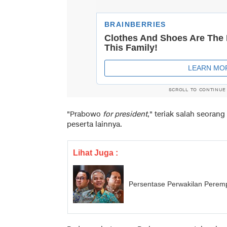
SCROLL TO CONTINUE
"Prabowo
for president
," teriak salah seoran
peserta lainnya.
Lihat Juga :
Persentase Perwakilan Peremp