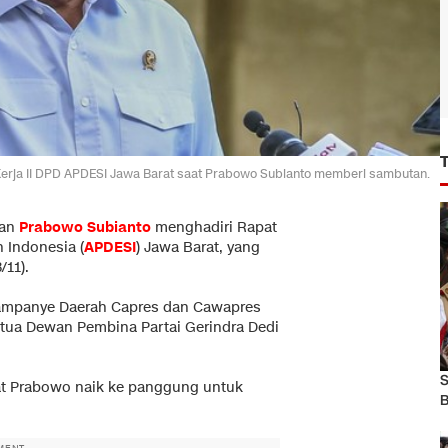
 Kerja II DPD APDESI Jawa Barat saat Prabowo Subianto memberi sambutan.
nan
Prabowo Subianto
menghadiri Rapat
 Indonesia (
APDESI
) Jawa Barat, yang
/11).
ampanye Daerah Capres dan Cawapres
etua Dewan Pembina Partai Gerindra Dedi
S
aat Prabowo naik ke panggung untuk
B
MENT