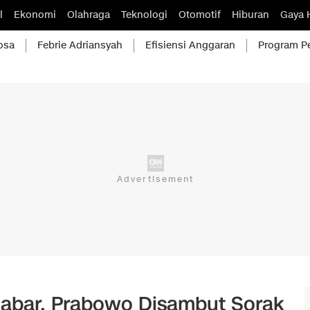
l
Ekonomi
Olahraga
Teknologi
Otomotif
Hiburan
Gaya 
osa
Febrie Adriansyah
Efisiensi Anggaran
Program P
Jabar, Prabowo Disambut Sorak