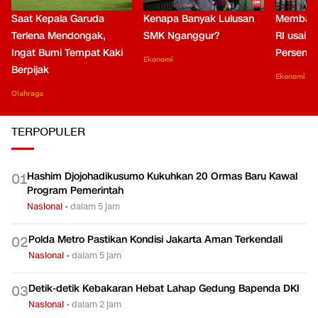
Saat Kepala Garuda
Kenapa Banyak Lulusan
Membaca
Terlena Mendongak,
SMK Nganggur?
RI usai M
Ingat Bumi Tempat Kaki
Persen di
Ekonomi
Berpijak
Ekonomi
Olahraga
TERPOPULER
Hashim Djojohadikusumo Kukuhkan 20 Ormas Baru Kawal
0
1
Program Pemerintah
Nasional
•
dalam 5 jam
Polda Metro Pastikan Kondisi Jakarta Aman Terkendali
0
2
Nasional
•
dalam 5 jam
Detik-detik Kebakaran Hebat Lahap Gedung Bapenda DKI
0
3
Nasional
•
dalam 2 jam