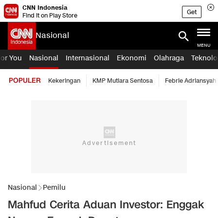
CNN Indonesia
Get
Find it on Play Store
Nasional
MENU
For You
Nasional
Internasional
Ekonomi
Olahraga
Teknolo
POPULER
Kekeringan
KMP Mutiara Sentosa
Febrie Adriansyah
Nasional
Pemilu
Mahfud Cerita Aduan Investor: Enggak