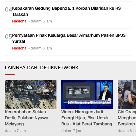
Kebakaran Gedung Bapenda, 1 Korban Dilarikan ke RS
0
4
Tarakan
Nasional
•
dalam 5 jam
Pernyataan Pihak Keluarga Besar Almarhum Pasien BPJS
0
5
Yurizal
Nasional
•
dalam 3 jam
LAINNYA DARI DETIKNETWORK
Kecerobohan Sekian
Video: Hidrogen Jadi
Ciri Oran
Detik, Puluhan Nyawa
Energi Hijau, Bisa Untuk
Menghad
Melayang
Bus - Alat Berat Tambang
Bersikap
dalam 7 jam
dalam 7 jam
dalam 6 j