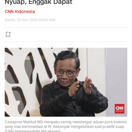
Nyuap, Enggak Dapat
CNN Indonesia
Kamis, 23 Nov 2023 20:55 WIB
Cawapres Mahfud MD mengaku sering mendengar aduan para investor
yang mau berinvestasi di RI. Kebanyak mengeluhkan soal praktik suap.
(CNN Indonesia/Adhi Wicaksono)