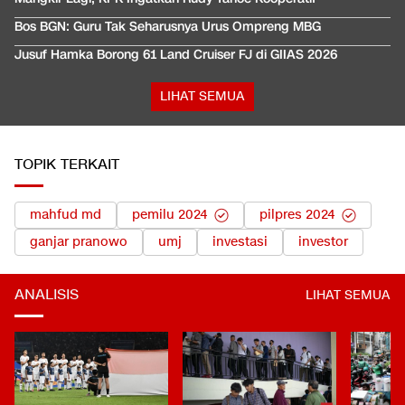
Bos BGN: Guru Tak Seharusnya Urus Ompreng MBG
Jusuf Hamka Borong 61 Land Cruiser FJ di GIIAS 2026
LIHAT SEMUA
TOPIK TERKAIT
mahfud md
pemilu 2024
pilpres 2024
ganjar pranowo
umj
investasi
investor
ANALISIS
LIHAT SEMUA