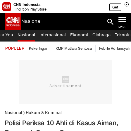
CNN Indonesia
Get
Find it on Play Store
Nasional
MENU
For You
Nasional
Internasional
Ekonomi
Olahraga
Teknolo
POPULER
Kekeringan
KMP Mutiara Sentosa
Febrie Adriansyah
Nasional
Hukum & Kriminal
Polisi Periksa 10 Ahli di Kasus Aiman,