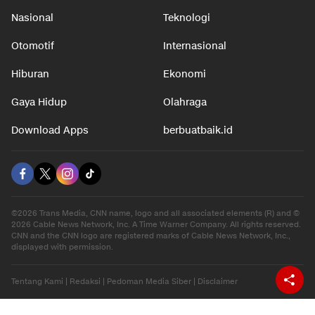
Nasional
Teknologi
Otomotif
Internasional
Hiburan
Ekonomi
Gaya Hidup
Olahraga
Download Apps
berbuatbaik.id
©2026 Trans Media, CNN name, logo and all associated elements (R) and ©
2026 Cable News Network, Inc. A Time Warner Company. All rights reserved.
CNN and the CNN logo are registered marks of Cable News Network, Inc.,
displayed with permission.
Tentang Kami
|
Redaksi
|
Pedoman Media Siber
|
Disclaimer