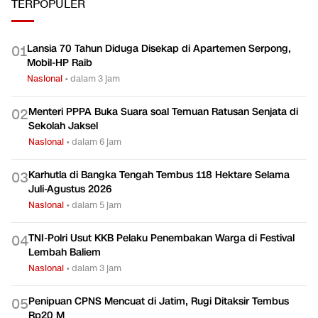
TERPOPULER
Lansia 70 Tahun Diduga Disekap di Apartemen Serpong,
0
1
Mobil-HP Raib
Nasional
•
dalam 3 jam
Menteri PPPA Buka Suara soal Temuan Ratusan Senjata di
0
2
Sekolah Jaksel
Nasional
•
dalam 6 jam
Karhutla di Bangka Tengah Tembus 118 Hektare Selama
0
3
Juli-Agustus 2026
Nasional
•
dalam 5 jam
TNI-Polri Usut KKB Pelaku Penembakan Warga di Festival
0
4
Lembah Baliem
Nasional
•
dalam 3 jam
Penipuan CPNS Mencuat di Jatim, Rugi Ditaksir Tembus
0
5
Rp20 M