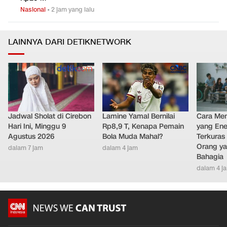
Nasional
•
2 jam yang lalu
LAINNYA DARI DETIKNETWORK
Jadwal Sholat di Cirebon
Lamine Yamal Bernilai
Cara Men
Hari Ini, Minggu 9
Rp8,9 T, Kenapa Pemain
yang Ene
Agustus 2026
Bola Muda Mahal?
Terkuras
Orang ya
dalam 7 jam
dalam 4 jam
Bahagia
dalam 4 j