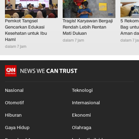
Pemkot Tangsel
Tragis! Karyawan Bergaji
5 Rekome
Gencarkan Edukasi
Rendah Lebih Rentan
Bag untu
Kesehatan untuk Ibu
Mati Duluan
Aman da
Haml
dalam 7 jam
dalam 7 j
dalam 7 jam
Nasional
Teknologi
Otomotif
Internasional
Hiburan
Ekonomi
Gaya Hidup
Olahraga