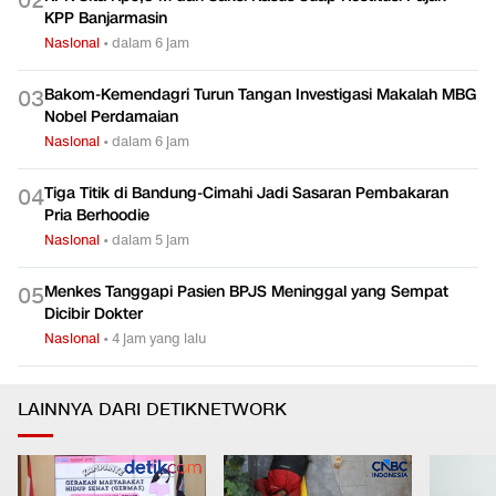
0
2
KPP Banjarmasin
Nasional
•
dalam 6 jam
Bakom-Kemendagri Turun Tangan Investigasi Makalah MBG
0
3
Nobel Perdamaian
Nasional
•
dalam 6 jam
Tiga Titik di Bandung-Cimahi Jadi Sasaran Pembakaran
0
4
Pria Berhoodie
Nasional
•
dalam 5 jam
Menkes Tanggapi Pasien BPJS Meninggal yang Sempat
0
5
Dicibir Dokter
Nasional
•
4 jam yang lalu
LAINNYA DARI DETIKNETWORK