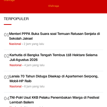
Usang, 'Balas di Piala AFF
Terlena Mendongak,
SMK Nga
Dua Tahun Lagi'
Ingat Bumi Tempat Kaki
Ekonomi
Berpijak
Olahraga
Olahraga
TERPOPULER
Menteri PPPA Buka Suara soal Temuan Ratusan Senjata di
0
1
Sekolah Jaksel
Nasional
•
2 jam yang lalu
Karhutla di Bangka Tengah Tembus 118 Hektare Selama
0
2
Juli-Agustus 2026
Nasional
•
4 jam yang lalu
Lansia 70 Tahun Diduga Disekap di Apartemen Serpong,
0
3
Mobil-HP Raib
Nasional
•
6 jam yang lalu