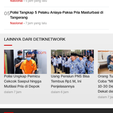
TNI-Polri Usut KKB Pelaku Penembakan Warga di Festival
0
4
Lembah Baliem
Nasional
•
5 jam yang lalu
Polisi Tangkap 5 Pelaku Aniaya-Paksa Pria Masturbasi di
0
5
Tangerang
Nasional
•
7 jam yang lalu
LAINNYA DARI DETIKNETWORK
Polisi Ungkap Pemicu
Uang Pensiun PNS Bisa
Orang Tu
Cekcok Saepul hingga
Tembus Rp1 M, Ini
Coba "M
Mutilasi Pria di Depok
Penjelasannya
10-30 De
Dekat d
dalam 7 jam
dalam 6 jam