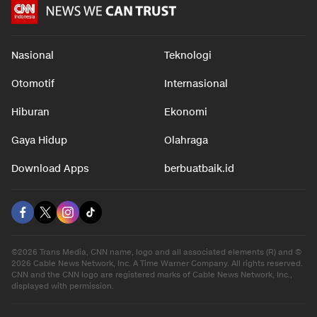
dalam 7 j
Nasional
Teknologi
Otomotif
Internasional
Hiburan
Ekonomi
Gaya Hidup
Olahraga
Download Apps
berbuatbaik.id
©2026 Trans Media, CNN name, logo and all associated elements (R) and ©
2026 Cable News Network, Inc. A Time Warner Company. All rights reserved.