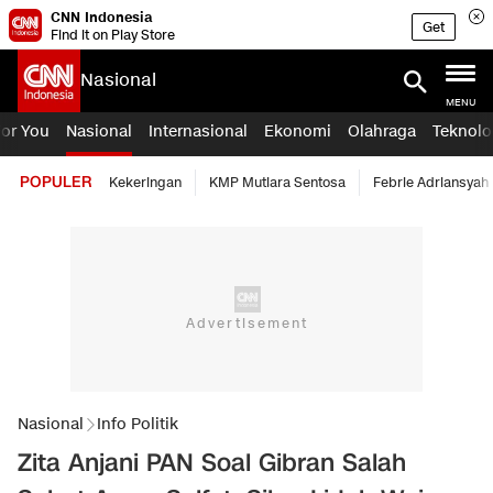
CNN Indonesia
Get
Find it on Play Store
Nasional
MENU
For You
Nasional
Internasional
Ekonomi
Olahraga
Teknolo
POPULER
Kekeringan
KMP Mutiara Sentosa
Febrie Adriansyah
Nasional
Info Politik
Zita Anjani PAN Soal Gibran Salah