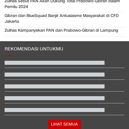
Zulhas Sebut PAN Akan Dukung Total Prabowo-Gibran dalam
Pemilu 2024
Gibran dan BlueSquad Banjir Antusiasme Masyarakat di CFD
Jakarta
Zulhas Kampanyekan PAN dan Prabowo-Gibran di Lampung
REKOMENDASI UNTUKMU
Hashim Djojohadikusumo Kukuhkan 20 Ormas Baru Kawal
Program Pemerintah
Beda Nasib Kashmir yang Dikelola India vs Pakistan Jadi
Sorotan
Reaksi Amorim usai AC Milan Kalah Telak dari Chelsea di GBK
Video Mesum 'Yang Wis Yang' Banyuwangi, Pemeran Pria Jadi
Tersangka
Respons Kubu Sarwendah Soal Viral Chat WA ke Ruben
tentang Obat HIV