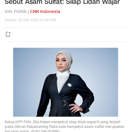
Sebut Asam Sulfat: Silap Lidah Wajar
Info Politik |
CNN Indonesia
Selasa, 05 Des 2023 21:36 WIB
Ketua DPP PAN, Zita Anjani menyebut silap lidah seperti yang terjadi
pada Gibran Rakabuming Raka kala menyebut asam sulfat merupakan
hal yang wajar. (Foto: Info Politik).