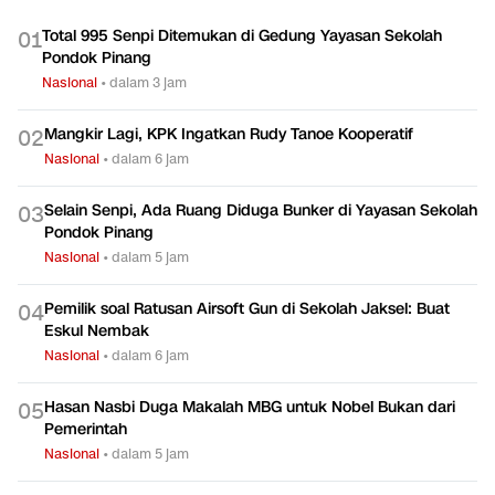
Total 995 Senpi Ditemukan di Gedung Yayasan Sekolah
0
1
Pondok Pinang
Nasional
•
dalam 3 jam
Mangkir Lagi, KPK Ingatkan Rudy Tanoe Kooperatif
0
2
Nasional
•
dalam 6 jam
Selain Senpi, Ada Ruang Diduga Bunker di Yayasan Sekolah
0
3
Pondok Pinang
Nasional
•
dalam 5 jam
Pemilik soal Ratusan Airsoft Gun di Sekolah Jaksel: Buat
0
4
Eskul Nembak
Nasional
•
dalam 6 jam
Hasan Nasbi Duga Makalah MBG untuk Nobel Bukan dari
0
5
Pemerintah
Nasional
•
dalam 5 jam