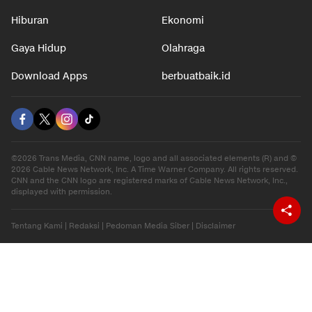
Hiburan
Ekonomi
Gaya Hidup
Olahraga
Download Apps
berbuatbaik.id
©2026 Trans Media, CNN name, logo and all associated elements (R) and ©
2026 Cable News Network, Inc. A Time Warner Company. All rights reserved.
CNN and the CNN logo are registered marks of Cable News Network, Inc.,
displayed with permission.
Tentang Kami
|
Redaksi
|
Pedoman Media Siber
|
Disclaimer