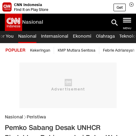
CNN Indonesia
Get
Find it on Play Store
Nasional
MENU
For You
Nasional
Internasional
Ekonomi
Olahraga
Teknolo
POPULER
Kekeringan
KMP Mutiara Sentosa
Febrie Adriansyah
Nasional
Peristiwa
Pemko Sabang Desak UNHCR