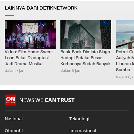
LAINNYA DARI DETIKNETWORK
Video: Film Home Sweet
Bank-Bank Diminta Siaga
Potret G
Loan Bakal Diadaptasi
Hadapi Petaka Besar,
Aaliyah 
Jadi Drama Musikal
Korbannya Sudah Banyak
Liburan k
Sumba
dalam 7 jam
dalam 6 jam
dalam 7 j
Nasional
Teknologi
Otomotif
Internasional