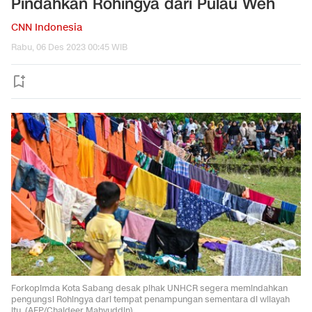
Pindahkan Rohingya dari Pulau Weh
CNN Indonesia
Rabu, 06 Des 2023 00:45 WIB
Forkopimda Kota Sabang desak pihak UNHCR segera memindahkan
pengungsi Rohingya dari tempat penampungan sementara di wilayah
itu. (AFP/Chaideer Mahyuddin)