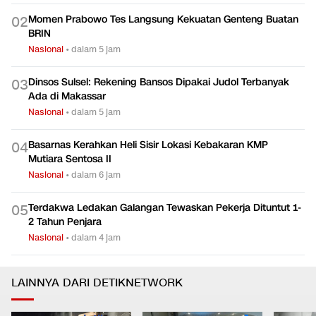
Momen Prabowo Tes Langsung Kekuatan Genteng Buatan
0
2
BRIN
Nasional
•
dalam 5 jam
Dinsos Sulsel: Rekening Bansos Dipakai Judol Terbanyak
0
3
Ada di Makassar
Nasional
•
dalam 5 jam
Basarnas Kerahkan Heli Sisir Lokasi Kebakaran KMP
0
4
Mutiara Sentosa II
Nasional
•
dalam 6 jam
Terdakwa Ledakan Galangan Tewaskan Pekerja Dituntut 1-
0
5
2 Tahun Penjara
Nasional
•
dalam 4 jam
LAINNYA DARI DETIKNETWORK