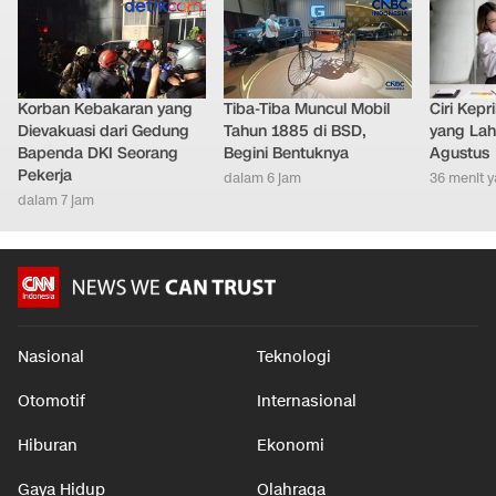
Korban Kebakaran yang
Tiba-Tiba Muncul Mobil
Ciri Kep
Dievakuasi dari Gedung
Tahun 1885 di BSD,
yang Lahi
Bapenda DKI Seorang
Begini Bentuknya
Agustus
Pekerja
dalam 6 jam
36 menit y
dalam 7 jam
Nasional
Teknologi
Otomotif
Internasional
Hiburan
Ekonomi
Gaya Hidup
Olahraga