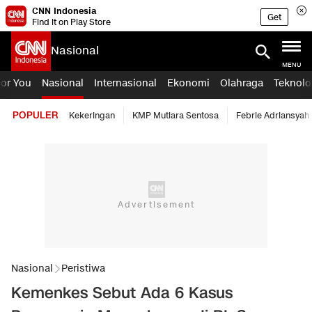
CNN Indonesia
Get
Find it on Play Store
Nasional
MENU
For You
Nasional
Internasional
Ekonomi
Olahraga
Teknolo
POPULER
Kekeringan
KMP Mutiara Sentosa
Febrie Adriansyah
Nasional
Peristiwa
Kemenkes Sebut Ada 6 Kasus