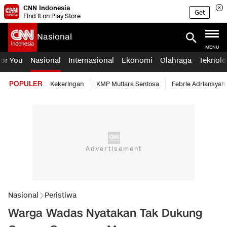
CNN Indonesia
Get
Find it on Play Store
Nasional
MENU
For You
Nasional
Internasional
Ekonomi
Olahraga
Teknolo
POPULER
Kekeringan
KMP Mutiara Sentosa
Febrie Adriansyah
Nasional
Peristiwa
Warga Wadas Nyatakan Tak Dukung