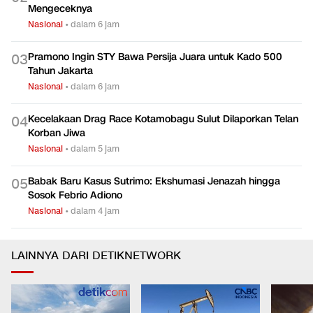
Mengeceknya
Nasional
•
dalam 6 jam
Pramono Ingin STY Bawa Persija Juara untuk Kado 500
0
3
Tahun Jakarta
Nasional
•
dalam 6 jam
Kecelakaan Drag Race Kotamobagu Sulut Dilaporkan Telan
0
4
Korban Jiwa
Nasional
•
dalam 5 jam
Babak Baru Kasus Sutrimo: Ekshumasi Jenazah hingga
0
5
Sosok Febrio Adiono
Nasional
•
dalam 4 jam
LAINNYA DARI DETIKNETWORK