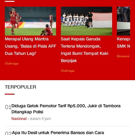
Merapal Ulang Mantra
Saat Kepala Garuda
Kenapa B
Usang, 'Balas di Piala AFF
Terlena Mendongak,
SMK Nga
Dua Tahun Lagi'
Ingat Bumi Tempat Kaki
Ekonomi
Berpijak
Olahraga
Olahraga
TERPOPULER
Diduga Getok Pemotor Tarif Rp5.000, Jukir di Tambora
0
1
Ditangkap Polisi
Nasional
•
dalam 5 jam
Apa Itu Desil untuk Penerima Bansos dan Cara
0
2