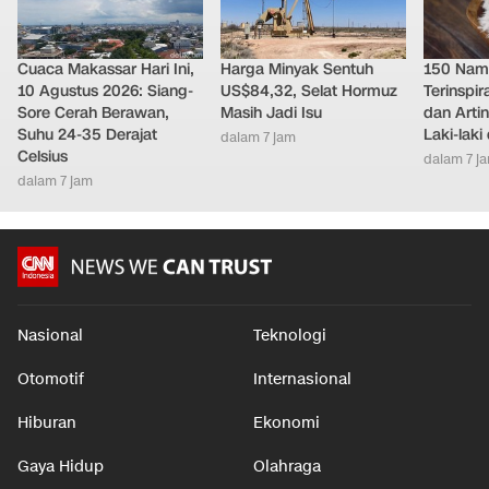
Cuaca Makassar Hari Ini,
Harga Minyak Sentuh
150 Nam
10 Agustus 2026: Siang-
US$84,32, Selat Hormuz
Terinspi
Sore Cerah Berawan,
Masih Jadi Isu
dan Arti
Suhu 24-35 Derajat
Laki-lak
dalam 7 jam
Celsius
dalam 7 j
dalam 7 jam
Nasional
Teknologi
Otomotif
Internasional
Hiburan
Ekonomi
Gaya Hidup
Olahraga