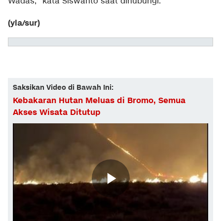
Wadas," kata Siswanto saat dihubungi.
(yla/sur)
Saksikan Video di Bawah Ini:
Kebakaran Hutan Meluas di Bromo, Semua
Akses Wisata Ditutup