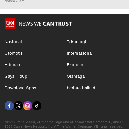
dalam 7 jam
Nasional
Teknologi
Otomotif
Internasional
Hiburan
Ekonomi
Gaya Hidup
Olahraga
Download Apps
berbuatbaik.id
©2026 Trans Media, CNN name, logo and all associated elements (R) and ©
2026 Cable News Network, Inc. A Time Warner Company. All rights reserved.