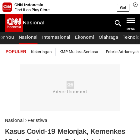
CNN Indonesia
Get
Find it on Play Store
Nasional
MENU
For You
Nasional
Internasional
Ekonomi
Olahraga
Teknolo
POPULER
Kekeringan
KMP Mutiara Sentosa
Febrie Adriansyah
Nasional
Peristiwa
Kasus Covid-19 Melonjak, Kemenkes