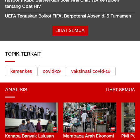
Respons Kubu Sarwendah Soal Viral Chat WA ke Ruben
tentang Obat HIV
UEFA Tegaskan Boikot FIFA, Berpotensi Absen di 5 Turnamen
LIHAT SEMUA
TOPIK TERKAIT
kemenkes
covid-19
vaksinasi covid-19
ANALISIS
LIHAT SEMUA
Kenapa Banyak Lulusan
Membaca Arah Ekonomi
PMI Puli