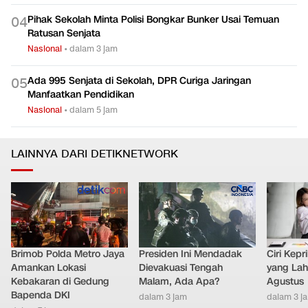
Pihak Sekolah Minta Polisi Bongkar Bunker Usai Temuan
0
4
Ratusan Senjata
Nasional
•
dalam 3 jam
Ada 995 Senjata di Sekolah, DPR Curiga Jaringan
0
5
Manfaatkan Pendidikan
Nasional
•
dalam 5 jam
LAINNYA DARI DETIKNETWORK
Brimob Polda Metro Jaya
Presiden Ini Mendadak
Ciri Kep
Amankan Lokasi
Dievakuasi Tengah
yang Lahi
Kebakaran di Gedung
Malam, Ada Apa?
Agustus
Bapenda DKI
dalam 3 jam
dalam 3 j