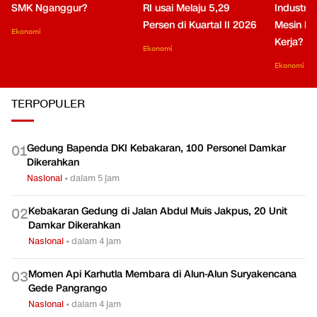
SMK Nganggur?
RI usai Melaju 5,29
Industri 
Persen di Kuartal II 2026
Mesin Pe
Ekonomi
Kerja?
Ekonomi
Ekonomi
TERPOPULER
Gedung Bapenda DKI Kebakaran, 100 Personel Damkar
0
1
Dikerahkan
Nasional
•
dalam 5 jam
Kebakaran Gedung di Jalan Abdul Muis Jakpus, 20 Unit
0
2
Damkar Dikerahkan
Nasional
•
dalam 4 jam
Momen Api Karhutla Membara di Alun-Alun Suryakencana
0
3
Gede Pangrango
Nasional
•
dalam 4 jam