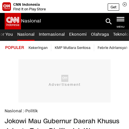
CNN Indonesia
Get
Find it on Play Store
Nasional
MENU
For You
Nasional
Internasional
Ekonomi
Olahraga
Teknolo
POPULER
Kekeringan
KMP Mutiara Sentosa
Febrie Adriansyah
Nasional
Politik
Jokowi Mau Gubernur Daerah Khusus