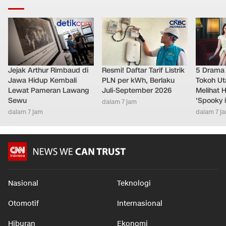
Jejak Arthur Rimbaud di
Resmi! Daftar Tarif Listrik
5 Drama 
Jawa Hidup Kembali
PLN per kWh, Berlaku
Tokoh Ut
Lewat Pameran Lawang
Juli-September 2026
Melihat 
Sewu
'Spooky 
dalam 7 jam
dalam 7 jam
dalam 7 j
Nasional
Teknologi
Otomotif
Internasional
Hiburan
Ekonomi