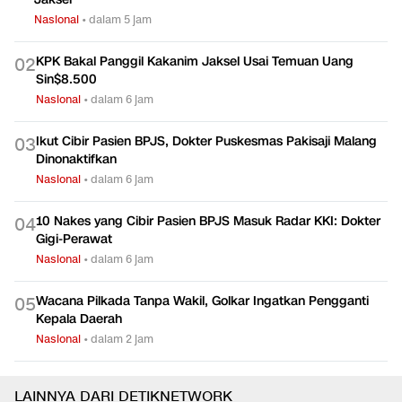
Nasional
•
dalam 5 jam
KPK Bakal Panggil Kakanim Jaksel Usai Temuan Uang
0
2
Sin$8.500
Nasional
•
dalam 6 jam
Ikut Cibir Pasien BPJS, Dokter Puskesmas Pakisaji Malang
0
3
Dinonaktifkan
Nasional
•
dalam 6 jam
10 Nakes yang Cibir Pasien BPJS Masuk Radar KKI: Dokter
0
4
Gigi-Perawat
Nasional
•
dalam 6 jam
Wacana Pilkada Tanpa Wakil, Golkar Ingatkan Pengganti
0
5
Kepala Daerah
Nasional
•
dalam 2 jam
LAINNYA DARI DETIKNETWORK