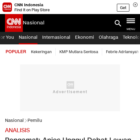
CNN Indonesia
Get
Find it on Play Store
Nasional
MENU
For You
Nasional
Internasional
Ekonomi
Olahraga
Teknolo
POPULER
Kekeringan
KMP Mutiara Sentosa
Febrie Adriansyah
Nasional
Pemilu
ANALISIS