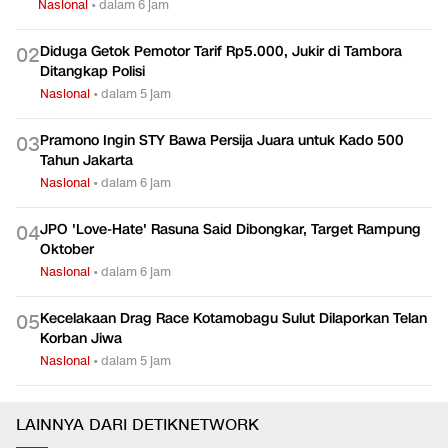
Nasional
•
dalam 6 jam
Diduga Getok Pemotor Tarif Rp5.000, Jukir di Tambora
0
2
Ditangkap Polisi
Nasional
•
dalam 5 jam
Pramono Ingin STY Bawa Persija Juara untuk Kado 500
0
3
Tahun Jakarta
Nasional
•
dalam 6 jam
JPO 'Love-Hate' Rasuna Said Dibongkar, Target Rampung
0
4
Oktober
Nasional
•
dalam 6 jam
Kecelakaan Drag Race Kotamobagu Sulut Dilaporkan Telan
0
5
Korban Jiwa
Nasional
•
dalam 5 jam
LAINNYA DARI DETIKNETWORK