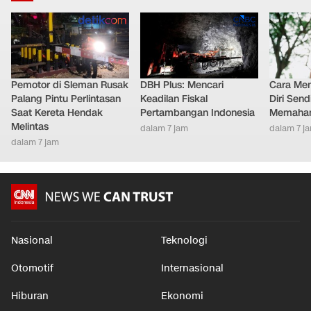
Pemotor di Sleman Rusak
DBH Plus: Mencari
Cara Men
Palang Pintu Perlintasan
Keadilan Fiskal
Diri Send
Saat Kereta Hendak
Pertambangan Indonesia
Memaham
Melintas
dalam 7 jam
dalam 7 j
dalam 7 jam
Nasional
Teknologi
Otomotif
Internasional
Hiburan
Ekonomi