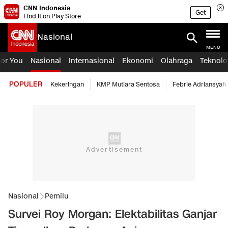
CNN Indonesia
Get
Find it on Play Store
Nasional
MENU
For You
Nasional
Internasional
Ekonomi
Olahraga
Teknolo
POPULER
Kekeringan
KMP Mutiara Sentosa
Febrie Adriansyah
Nasional
Pemilu
Survei Roy Morgan: Elektabilitas Ganjar