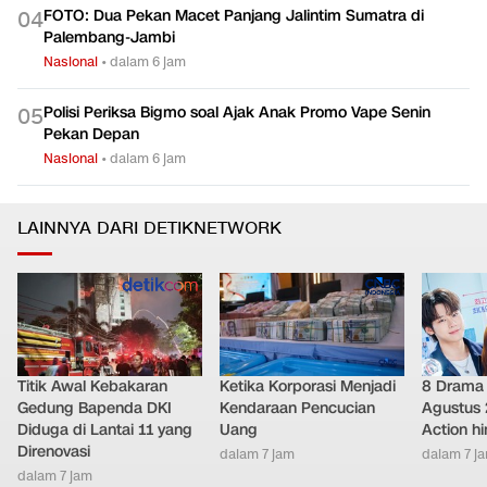
FOTO: Dua Pekan Macet Panjang Jalintim Sumatra di
0
4
Palembang-Jambi
Nasional
•
dalam 6 jam
Polisi Periksa Bigmo soal Ajak Anak Promo Vape Senin
0
5
Pekan Depan
Nasional
•
dalam 6 jam
LAINNYA DARI DETIKNETWORK
Titik Awal Kebakaran
Ketika Korporasi Menjadi
8 Drama 
Gedung Bapenda DKI
Kendaraan Pencucian
Agustus 
Diduga di Lantai 11 yang
Uang
Action h
Direnovasi
dalam 7 jam
dalam 7 j
dalam 7 jam