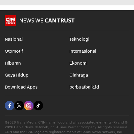
Nasional
Teknologi
Otomotif
Internasional
Hiburan
Ekonomi
Gaya Hidup
Olahraga
Download Apps
berbuatbaik.id
©2026 Trans Media, CNN name, logo and all associated elements (R) and ©
2026 Cable News Network, Inc. A Time Warner Company. All rights reserved.
CNN and the CNN logo are registered marks of Cable News Network, Inc.,