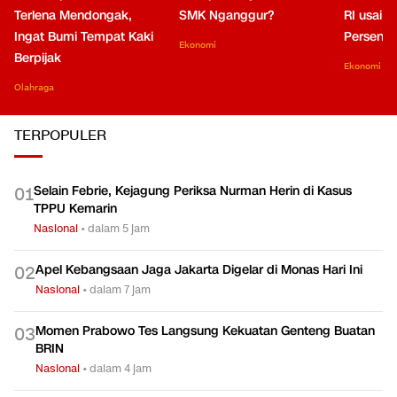
Terlena Mendongak,
SMK Nganggur?
RI usai M
Ingat Bumi Tempat Kaki
Persen di
Ekonomi
Berpijak
Ekonomi
Olahraga
TERPOPULER
Selain Febrie, Kejagung Periksa Nurman Herin di Kasus
0
1
TPPU Kemarin
Nasional
•
dalam 5 jam
Apel Kebangsaan Jaga Jakarta Digelar di Monas Hari Ini
0
2
Nasional
•
dalam 7 jam
Momen Prabowo Tes Langsung Kekuatan Genteng Buatan
0
3
BRIN
Nasional
•
dalam 4 jam