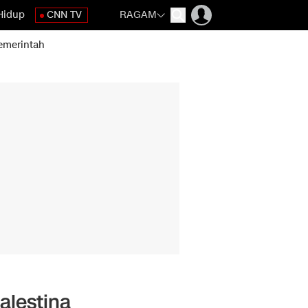
Hidup
CNN TV
RAGAM
emerintah
alestina