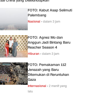
sal China yang Diselundupkan
FOTO: Kabut Asap Selimuti
Palembang
Nasional
•
dalam 3 jam
FOTO: Agnez Mo dan
Anggun Jadi Bintang Baru
Reacher Season 4
Hiburan
•
dalam 3 jam
FOTO: Pemakaman 112
Jenazah yang Baru
Ditemukan di Reruntuhan
Gaza
Internasional
•
2 menit yang
lalu