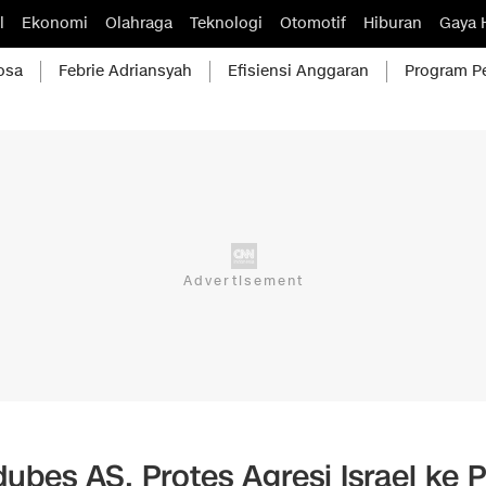
l
Ekonomi
Olahraga
Teknologi
Otomotif
Hiburan
Gaya 
osa
Febrie Adriansyah
Efisiensi Anggaran
Program P
ubes AS, Protes Agresi Israel ke P