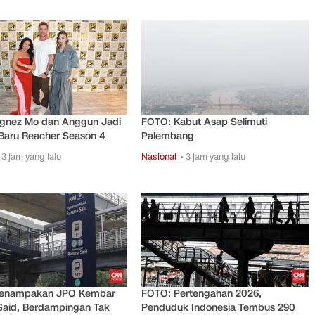
gnez Mo dan Anggun Jadi
FOTO: Kabut Asap Selimuti
Baru Reacher Season 4
Palembang
 3 jam yang lalu
Nasional
• 3 jam yang lalu
enampakan JPO Kembar
FOTO: Pertengahan 2026,
Said, Berdampingan Tak
Penduduk Indonesia Tembus 290