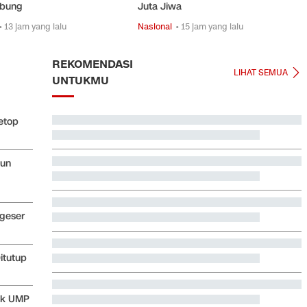
bung
Juta Jiwa
• 13 jam yang lalu
Nasional
• 15 jam yang lalu
REKOMENDASI
LIHAT SEMUA
UNTUKMU
etop
hun
rgeser
itutup
lak UMP