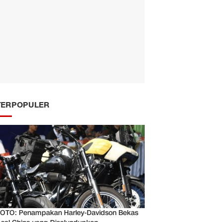
TERPOPULER
OTO: Penampakan Harley-Davidson Bekas