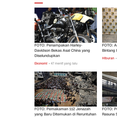
FOTO: Penampakan Harley-
FOTO: A
Davidson Bekas Asal China yang
Bintang 
Diselundupkan
Hiburan
•
Ekonomi
• 47 menit yang lalu
FOTO: Pemakaman 112 Jenazah
FOTO: P
yang Baru Ditemukan di Reruntuhan
Rasuna 