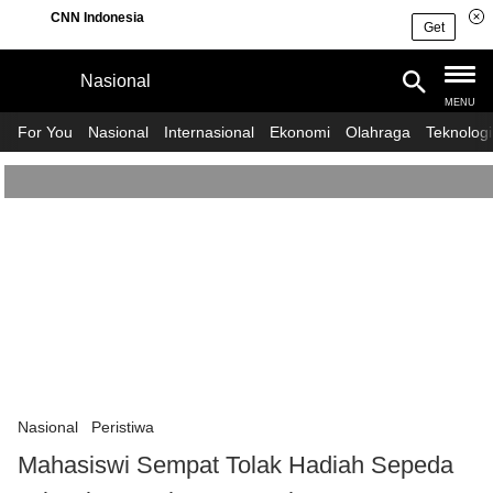
CNN Indonesia
Get
Nasional
MASUK
DAFTAR
MENU
For You
Nasional
Internasional
Ekonomi
Olahraga
Teknologi
Features
Home
Nasional
Politik
Internasional
Hukum & Kriminal
Asean
Ekonomi
Nasional
Peristiwa
Mahasiswi Sempat Tolak Hadiah Sepeda
Peristiwa
Asia Pasifik
Keuangan
Olahraga