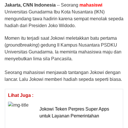
Foto
Jakarta, CNN Indonesia
--
Seorang
mahasiswi
Universitas Gunadarma Ibu Kota Nusantara (IKN)
Video
mengundang tawa hadirin karena sempat menolak sepeda
hadiah dari Presiden Joko Widodo.
TV
Momen itu terjadi saat Jokowi meletakkan batu pertama
(
groundbreaking
) gedung II Kampus Nusantara PSDKU
Indeks
Universitas Gunadarma. Ia meminta mahasiswa maju dan
menyebutkan lima sila Pancasila.
Download Apps
Seorang mahasiswi menjawab tantangan Jokowi dengan
lancar. Lalu Jokowi memberi hadiah sepeda seperti biasa.
Ikuti Kami
Lihat Juga :
Jokowi Teken Perpres Super Apps
untuk Layanan Pemerintahan