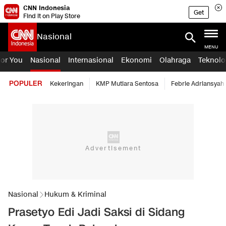
CNN Indonesia
Get
Find it on Play Store
Nasional
MENU
For You
Nasional
Internasional
Ekonomi
Olahraga
Teknolo
POPULER
Kekeringan
KMP Mutiara Sentosa
Febrie Adriansyah
Nasional
Hukum & Kriminal
Prasetyo Edi Jadi Saksi di Sidang