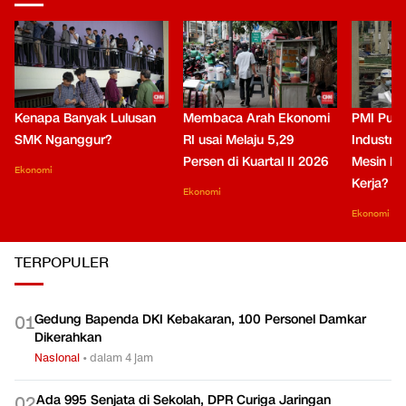
Kenapa Banyak Lulusan
Membaca Arah Ekonomi
PMI Puli
SMK Nganggur?
RI usai Melaju 5,29
Industri 
Persen di Kuartal II 2026
Mesin Pe
Ekonomi
Kerja?
Ekonomi
Ekonomi
TERPOPULER
Gedung Bapenda DKI Kebakaran, 100 Personel Damkar
0
1
Dikerahkan
Nasional
•
dalam 4 jam
Ada 995 Senjata di Sekolah, DPR Curiga Jaringan
0
2