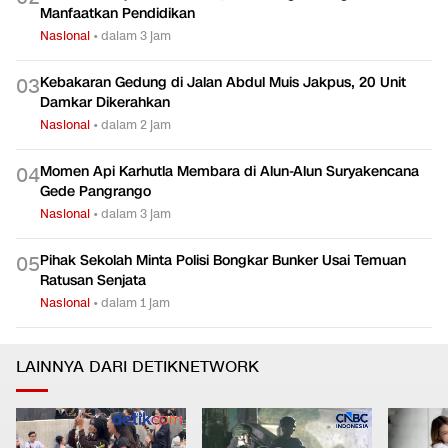
Manfaatkan Pendidikan
Nasional
•
dalam 3 jam
Kebakaran Gedung di Jalan Abdul Muis Jakpus, 20 Unit
0
3
Damkar Dikerahkan
Nasional
•
dalam 2 jam
Momen Api Karhutla Membara di Alun-Alun Suryakencana
0
4
Gede Pangrango
Nasional
•
dalam 3 jam
Pihak Sekolah Minta Polisi Bongkar Bunker Usai Temuan
0
5
Ratusan Senjata
Nasional
•
dalam 1 jam
LAINNYA DARI DETIKNETWORK