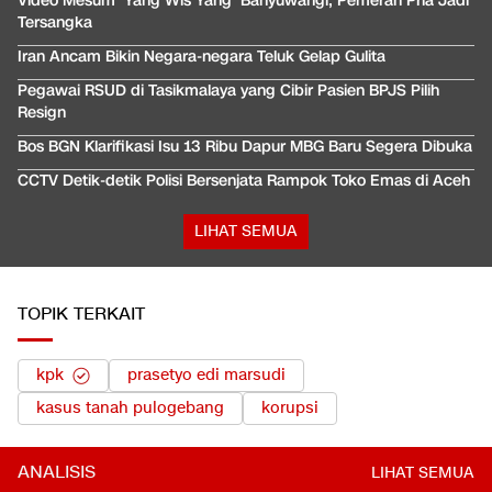
Video Mesum 'Yang Wis Yang' Banyuwangi, Pemeran Pria Jadi
Tersangka
Iran Ancam Bikin Negara-negara Teluk Gelap Gulita
Pegawai RSUD di Tasikmalaya yang Cibir Pasien BPJS Pilih
Resign
Bos BGN Klarifikasi Isu 13 Ribu Dapur MBG Baru Segera Dibuka
CCTV Detik-detik Polisi Bersenjata Rampok Toko Emas di Aceh
LIHAT SEMUA
TOPIK TERKAIT
kpk
prasetyo edi marsudi
kasus tanah pulogebang
korupsi
ANALISIS
LIHAT SEMUA