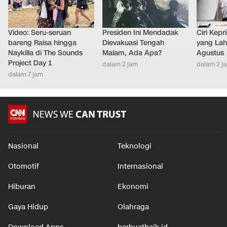
Video: Seru-seruan
Presiden Ini Mendadak
Ciri Kep
bareng Raisa hingga
Dievakuasi Tengah
yang Lahi
Naykilla di The Sounds
Malam, Ada Apa?
Agustus
Project Day 1
dalam 2 jam
dalam 2 j
dalam 7 jam
Nasional
Teknologi
Otomotif
Internasional
Hiburan
Ekonomi
Gaya Hidup
Olahraga