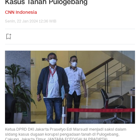
Kasus Tanah Pulogebang
CNN Indonesia
Senin, 22 Jan 2024 12:36 WIB
Ketua DPRD DKI Jakarta Prasetyo Edi Marsudi menjadi saksi dalam
sidang kasus dugaan korupsi pengadaan tanah di Pulogebang,
Cakung, Jakarta Timur. (ANTARA FOTO/GALIH PRADIPTA)