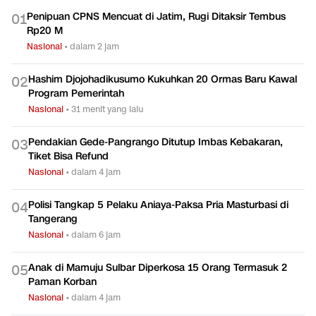
Penipuan CPNS Mencuat di Jatim, Rugi Ditaksir Tembus
0
1
Rp20 M
Nasional
•
dalam 2 jam
Hashim Djojohadikusumo Kukuhkan 20 Ormas Baru Kawal
0
2
Program Pemerintah
Nasional
•
31 menit yang lalu
Pendakian Gede-Pangrango Ditutup Imbas Kebakaran,
0
3
Tiket Bisa Refund
Nasional
•
dalam 4 jam
Polisi Tangkap 5 Pelaku Aniaya-Paksa Pria Masturbasi di
0
4
Tangerang
Nasional
•
dalam 6 jam
Anak di Mamuju Sulbar Diperkosa 15 Orang Termasuk 2
0
5
Paman Korban
Nasional
•
dalam 4 jam