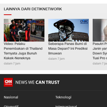
LAINNYA DARI DETIKNETWORK
Video: Pelaku
Seberapa Panas Bumi di
Pasutri 
Penembakan di Thailand
Masa Depan? Ini Prediksi
Janin ya
Ternyata Juga Bunuh
Ilmuwan
Down Syn
Kakek-Neneknya
Tuai Pro
dalam 7 jam
dalam 7 jam
dalam 7 j
Nasional
Teknologi
Otomotif
Internasional