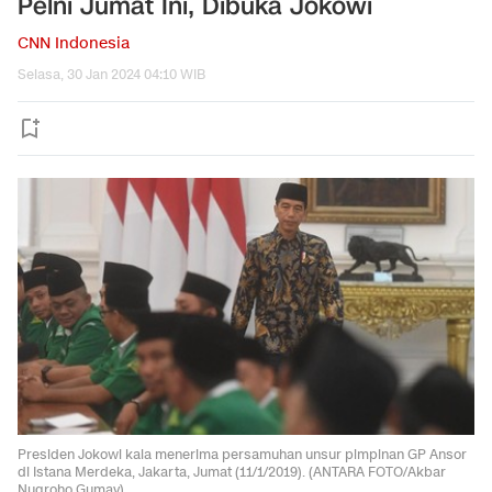
Pelni Jumat Ini, Dibuka Jokowi
CNN Indonesia
Selasa, 30 Jan 2024 04:10 WIB
Presiden Jokowi kala menerima persamuhan unsur pimpinan GP Ansor
di Istana Merdeka, Jakarta, Jumat (11/1/2019). (ANTARA FOTO/Akbar
Nugroho Gumay)