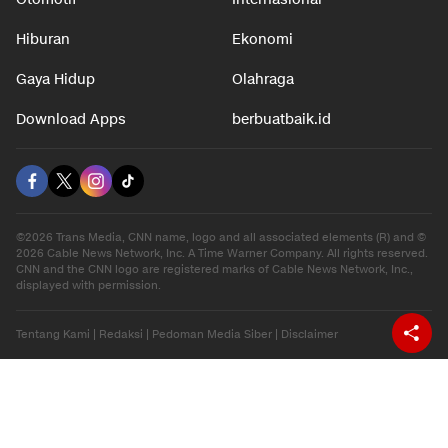
Hiburan
Ekonomi
Gaya Hidup
Olahraga
Download Apps
berbuatbaik.id
©2026 Trans Media, CNN name, logo and all associated elements (R) and ©
2026 Cable News Network, Inc. A Time Warner Company. All rights reserved.
CNN and the CNN logo are registered marks of Cable News Network, Inc.,
displayed with permission.
Tentang Kami
|
Redaksi
|
Pedoman Media Siber
|
Disclaimer