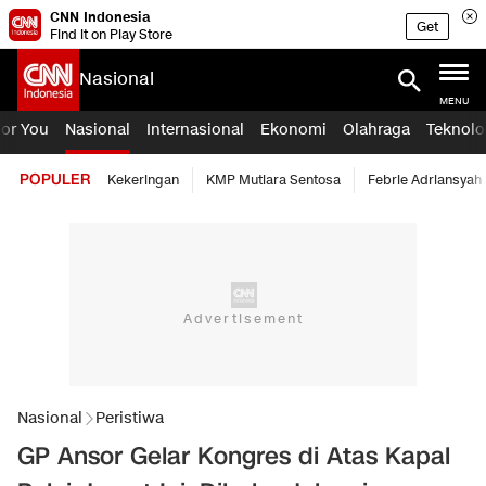
CNN Indonesia
Get
Find it on Play Store
Nasional
MENU
For You
Nasional
Internasional
Ekonomi
Olahraga
Teknolo
POPULER
Kekeringan
KMP Mutiara Sentosa
Febrie Adriansyah
Nasional
Peristiwa
GP Ansor Gelar Kongres di Atas Kapal