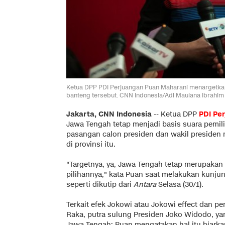
Ketua DPP PDI Perjuangan Puan Maharani menargetkan
banteng tersebut. CNN Indonesia/Adi Maulana Ibrahim
Jakarta, CNN Indonesia
--
Ketua DPP
PDI Pe
Jawa Tengah tetap menjadi basis suara pemili
pasangan calon presiden dan wakil presiden
di provinsi itu.
"Targetnya, ya, Jawa Tengah tetap merupakan
pilihannya," kata Puan saat melakukan kunju
seperti dikutip dari
Antara
Selasa (30/1).
Terkait efek Jokowi atau Jokowi effect dan 
Raka, putra sulung Presiden Joko Widodo, 
Jawa Tengah; Puan mengatakan hal itu biarkan