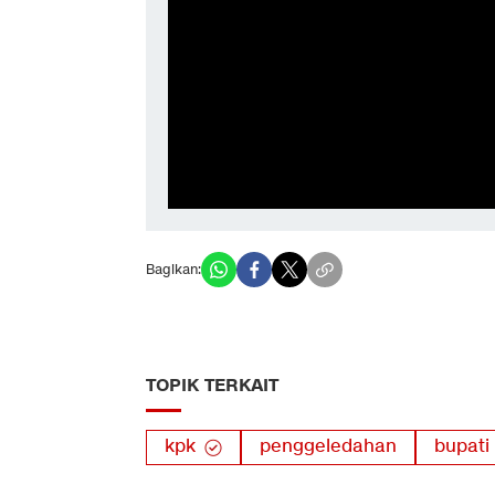
Bagikan:
TOPIK TERKAIT
kpk
penggeledahan
bupati