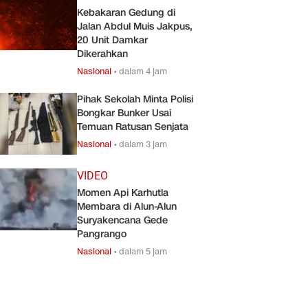
Kebakaran Gedung di
Jalan Abdul Muis Jakpus,
20 Unit Damkar
Dikerahkan
Nasional
•
dalam 4 jam
Pihak Sekolah Minta Polisi
Bongkar Bunker Usai
Temuan Ratusan Senjata
Nasional
•
dalam 3 jam
VIDEO
Momen Api Karhutla
Membara di Alun-Alun
Suryakencana Gede
Pangrango
Nasional
•
dalam 5 jam