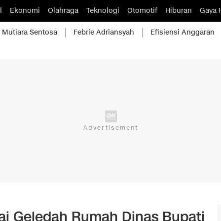
l
Ekonomi
Olahraga
Teknologi
Otomotif
Hiburan
Gaya 
Mutiara Sentosa
Febrie Adriansyah
Efisiensi Anggaran
ai Geledah Rumah Dinas Bupati