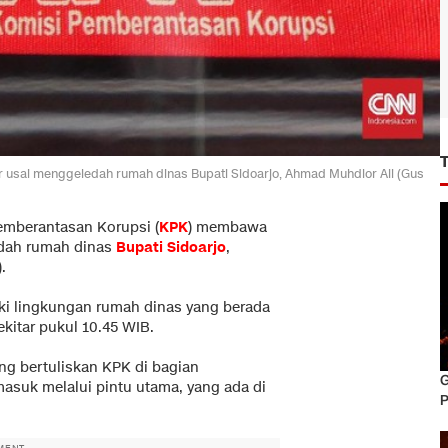
usai menggeledah rumah dinas Bupati Sidoarjo, Ahmad Muhdlor Ali (Gus
emberantasan Korupsi (
KPK
) membawa
edah rumah dinas
Bupati Sidoarjo
,
.
ki lingkungan rumah dinas yang berada
kitar pukul 10.45 WIB.
g bertuliskan KPK di bagian
G
asuk melalui pintu utama, yang ada di
P
MENT