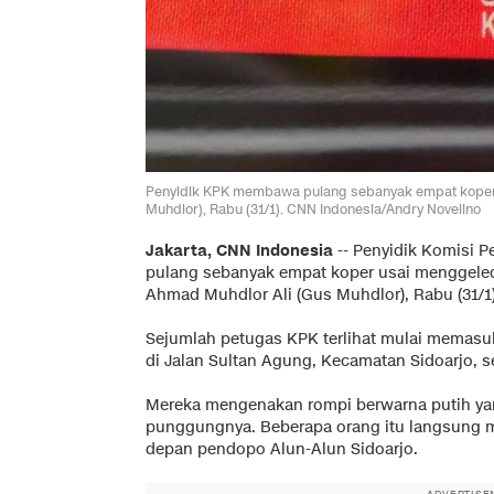
Penyidik KPK membawa pulang sebanyak empat koper 
Muhdlor), Rabu (31/1). CNN Indonesia/Andry Novelino
Jakarta, CNN Indonesia
--
Penyidik Komisi P
pulang sebanyak empat koper usai menggel
Ahmad Muhdlor Ali (Gus Muhdlor), Rabu (31/1)
Sejumlah petugas KPK terlihat mulai memasu
di Jalan Sultan Agung, Kecamatan Sidoarjo, se
Mereka mengenakan rompi berwarna putih yan
punggungnya. Beberapa orang itu langsung m
depan pendopo Alun-Alun Sidoarjo.
ADVERTISE