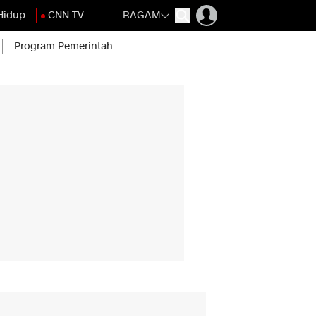
Hidup
CNN TV
RAGAM
Program Pemerintah