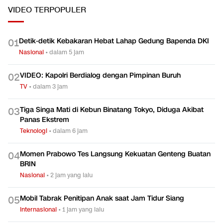
VIDEO
TERPOPULER
Detik-detik Kebakaran Hebat Lahap Gedung Bapenda DKI
0
1
Nasional
•
dalam 5 jam
VIDEO: Kapolri Berdialog dengan Pimpinan Buruh
0
2
TV
•
dalam 3 jam
Tiga Singa Mati di Kebun Binatang Tokyo, Diduga Akibat
0
3
Panas Ekstrem
Teknologi
•
dalam 6 jam
Momen Prabowo Tes Langsung Kekuatan Genteng Buatan
0
4
BRIN
Nasional
•
2 jam yang lalu
Mobil Tabrak Penitipan Anak saat Jam Tidur Siang
0
5
Internasional
•
1 jam yang lalu