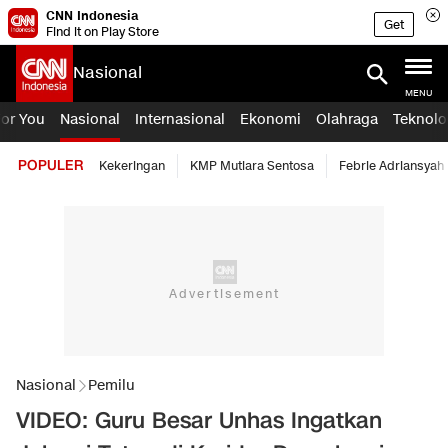
CNN Indonesia
Get
Find it on Play Store
Nasional
MENU
For You
Nasional
Internasional
Ekonomi
Olahraga
Teknolo
POPULER
Kekeringan
KMP Mutiara Sentosa
Febrie Adriansyah
Nasional
Pemilu
VIDEO: Guru Besar Unhas Ingatkan