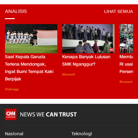
ANALISIS
LIHAT SEMUA
Saat Kepala Garuda
Kenapa Banyak Lulusan
Membaca
Terlena Mendongak,
SMK Nganggur?
RI usai M
Ingat Bumi Tempat Kaki
Persen di
Ekonomi
Berpijak
Ekonomi
Olahraga
Nasional
Teknologi