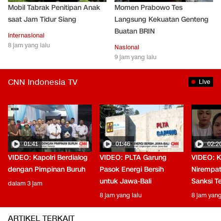
Mobil Tabrak Penitipan Anak
Momen Prabowo Tes
saat Jam Tidur Siang
Langsung Kekuatan Genteng
Buatan BRIN
Internasional
8 jam yang lalu
Nasional
9 jam yang lalu
CNN Indonesia TV
Live
01:41
01:46
02:2
VIDEO: Kapolri Berdialog
VIDEO: PLTA Garung
VIDEO: 
dengan Pimpinan Buruh
Pasok Energi Bersih
Nirempat
untuk Jawa-Bali
Sanksi T
dalam 3 jam
8 jam yang lalu
8 jam yang
ARTIKEL TERKAIT