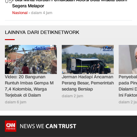
0
5
Segera Melapor
Nasional
•
dalam 4 jam
LAINNYA DARI DETIKNETWORK
Video: 20 Bangunan
Jerman Hadapi Ancaman
Penyebab
Runtuh Imbas Gempa M
Perang Besar, Pemerintah
pada Pin
7,4 Kolombia, Warga
sedang Bersiap
Dialami D
Terjebak di Dalam
Ini Fakt
dalam 2 jam
dalam 6 jam
dalam 2 j