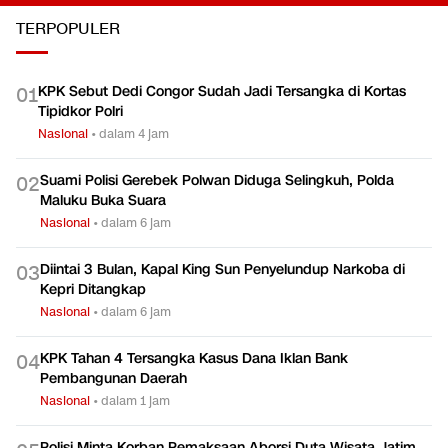
TERPOPULER
KPK Sebut Dedi Congor Sudah Jadi Tersangka di Kortas
0
1
Tipidkor Polri
Nasional
•
dalam 4 jam
Suami Polisi Gerebek Polwan Diduga Selingkuh, Polda
0
2
Maluku Buka Suara
Nasional
•
dalam 6 jam
Diintai 3 Bulan, Kapal King Sun Penyelundup Narkoba di
0
3
Kepri Ditangkap
Nasional
•
dalam 6 jam
KPK Tahan 4 Tersangka Kasus Dana Iklan Bank
0
4
Pembangunan Daerah
Nasional
•
dalam 1 jam
Polisi Minta Korban Pemaksaan Aborsi Duta Wisata Jatim