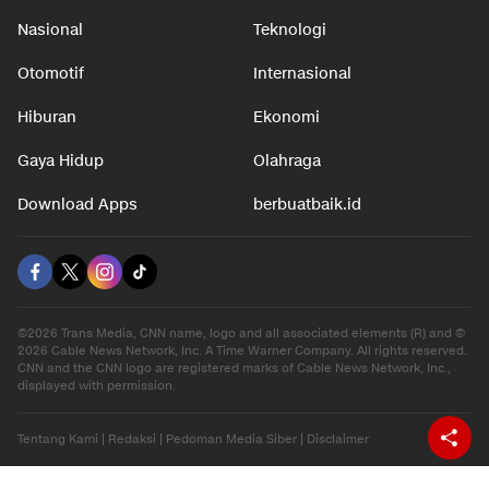
Nasional
Teknologi
Otomotif
Internasional
Hiburan
Ekonomi
Gaya Hidup
Olahraga
Download Apps
berbuatbaik.id
©2026 Trans Media, CNN name, logo and all associated elements (R) and ©
2026 Cable News Network, Inc. A Time Warner Company. All rights reserved.
CNN and the CNN logo are registered marks of Cable News Network, Inc.,
displayed with permission.
Tentang Kami
|
Redaksi
|
Pedoman Media Siber
|
Disclaimer