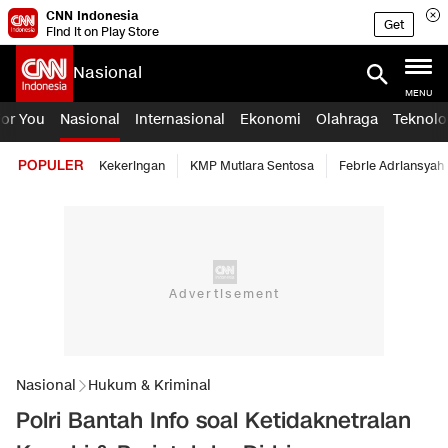
CNN Indonesia
Get
Find it on Play Store
Nasional
MENU
For You
Nasional
Internasional
Ekonomi
Olahraga
Teknolo
POPULER
Kekeringan
KMP Mutiara Sentosa
Febrie Adriansyah
Nasional
Hukum & Kriminal
Polri Bantah Info soal Ketidaknetralan