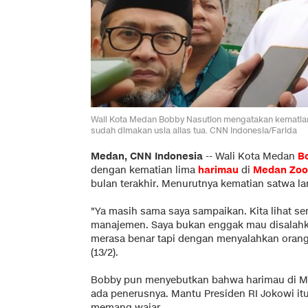
Wali Kota Medan Bobby Nasution mengatakan kematian 
sudah dimakan usia alias tua. CNN Indonesia/Farida
Medan, CNN Indonesia
--
Wali Kota Medan
B
dengan kematian lima
harimau
di
Medan Zoo
bulan terakhir. Menurutnya kematian satwa la
"Ya masih sama saya sampaikan. Kita lihat se
manajemen. Saya bukan enggak mau disalahka
merasa benar tapi dengan menyalahkan orang
(13/2).
Bobby pun menyebutkan bahwa harimau di M
ada penerusnya. Mantu Presiden RI Jokowi i
memang wajar.