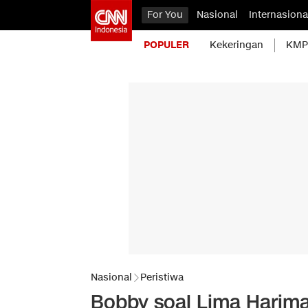
For You
Nasional
Internasiona
POPULER
Kekeringan
KMP 
Nasional
Peristiwa
Bobby soal Lima Harim