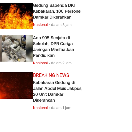
Gedung Bapenda DKI
Kebakaran, 100 Personel
Damkar Dikerahkan
Nasional
•
dalam 3 jam
Ada 995 Senjata di
Sekolah, DPR Curiga
Jaringan Manfaatkan
Pendidikan
Nasional
•
dalam 2 jam
BREAKING NEWS
Kebakaran Gedung di
Jalan Abdul Muis Jakpus,
20 Unit Damkar
Dikerahkan
Nasional
•
dalam 1 jam