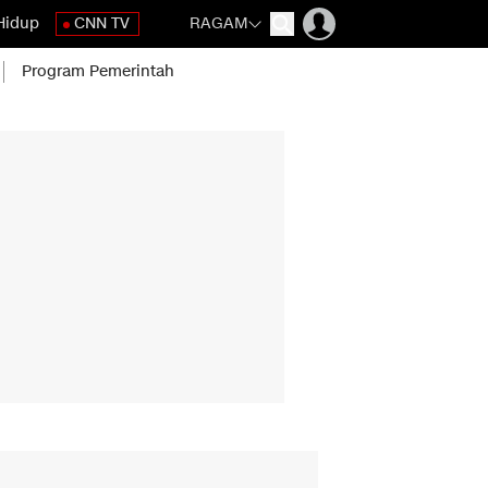
Hidup
CNN TV
RAGAM
Program Pemerintah