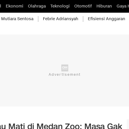
l
Ekonomi
Olahraga
Teknologi
Otomotif
Hiburan
Gaya 
Mutiara Sentosa
Febrie Adriansyah
Efisiensi Anggaran
au Mati di Medan Zoo: Masa Gak