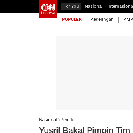
For You
Nasional
Internasiona
POPULER
Kekeringan
KMP 
Nasional
Pemilu
Yusril Bakal Pimpin Ti