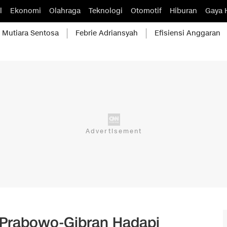
l
Ekonomi
Olahraga
Teknologi
Otomotif
Hiburan
Gaya 
Mutiara Sentosa
Febrie Adriansyah
Efisiensi Anggaran
m Prabowo-Gibran Hadapi