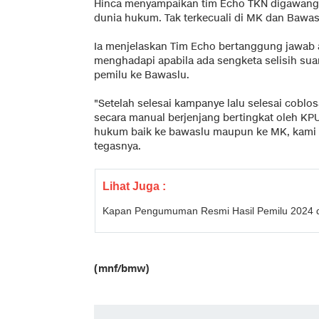
Hinca menyampaikan tim Echo TKN digawangi 
dunia hukum. Tak terkecuali di MK dan Bawas
Ia menjelaskan Tim Echo bertanggung jawab
menghadapi apabila ada sengketa selisih suar
pemilu ke Bawaslu.
"Setelah selesai kampanye lalu selesai coblo
secara manual berjenjang bertingkat oleh KP
hukum baik ke bawaslu maupun ke MK, kami T
tegasnya.
Lihat Juga :
Kapan Pengumuman Resmi Hasil Pemilu 2024 
(mnf/bmw)