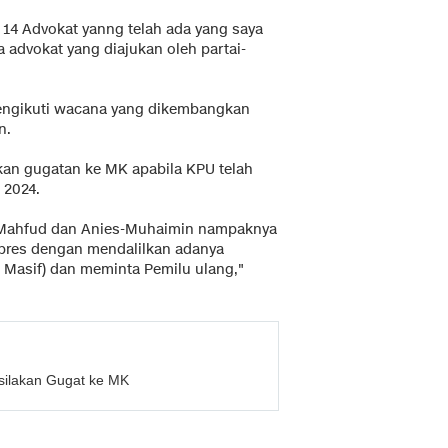
 14 Advokat yanng telah ada yang saya
a advokat yang diajukan oleh partai-
mengikuti wacana yang dikembangkan
n.
kan gugatan ke MK apabila KPU telah
 2024.
-Mahfud dan Anies-Muhaimin nampaknya
pres dengan mendalilkan adanya
n Masif) dan meminta Pemilu ulang,"
rsilakan Gugat ke MK