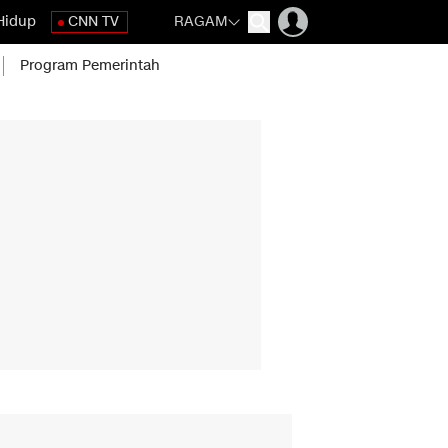
Hidup
CNN TV
RAGAM
Program Pemerintah