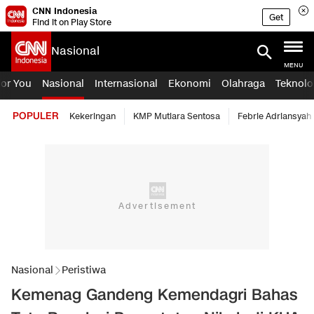
CNN Indonesia
Get
Find it on Play Store
Nasional
MENU
For You
Nasional
Internasional
Ekonomi
Olahraga
Teknolo
POPULER
Kekeringan
KMP Mutiara Sentosa
Febrie Adriansyah
Nasional
Peristiwa
Kemenag Gandeng Kemendagri Bahas