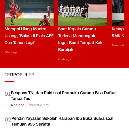
Merapal Ulang Mantra
Saat Kepala Garuda
Kenapa B
Usang, 'Balas di Piala AFF
Terlena Mendongak,
SMK Nga
Dua Tahun Lagi'
Ingat Bumi Tempat Kaki
Ekonomi
Berpijak
Olahraga
Olahraga
TERPOPULER
Respons TNI dan Polri soal Pramuka Garuda Bisa Daftar
0
1
Tanpa Tes
Nasional
•
dalam 2 jam
Pendiri Yayasan Sekolah Harapan Ibu Buka Suara soal
0
2
Temuan 995 Senjata