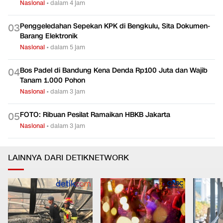
Nasional
•
dalam 4 jam
Penggeledahan Sepekan KPK di Bengkulu, Sita Dokumen-
0
3
Barang Elektronik
Nasional
•
dalam 5 jam
Bos Padel di Bandung Kena Denda Rp100 Juta dan Wajib
0
4
Tanam 1.000 Pohon
Nasional
•
dalam 3 jam
FOTO: Ribuan Pesilat Ramaikan HBKB Jakarta
0
5
Nasional
•
dalam 3 jam
LAINNYA DARI DETIKNETWORK