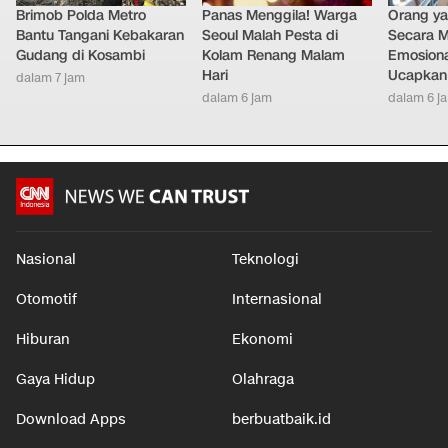
Brimob Polda Metro
Panas Menggila! Warga
Orang y
Bantu Tangani Kebakaran
Seoul Malah Pesta di
Secara M
Gudang di Kosambi
Kolam Renang Malam
Emosiona
Hari
Ucapkan 
dalam 7 jam
dalam 6 jam
dalam 6 j
Nasional
Teknologi
Otomotif
Internasional
Hiburan
Ekonomi
Gaya Hidup
Olahraga
Download Apps
berbuatbaik.id