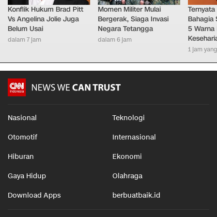
Konflik Hukum Brad Pitt
Momen Militer Mulai
Ternyata
Vs Angelina Jolie Juga
Bergerak, Siaga Invasi
Bahagia 
Belum Usai
Negara Tetangga
5 Warna 
Kesehari
dalam 7 jam
dalam 6 jam
1 jam yang
Nasional
Teknologi
Otomotif
Internasional
Hiburan
Ekonomi
Gaya Hidup
Olahraga
Download Apps
berbuatbaik.id