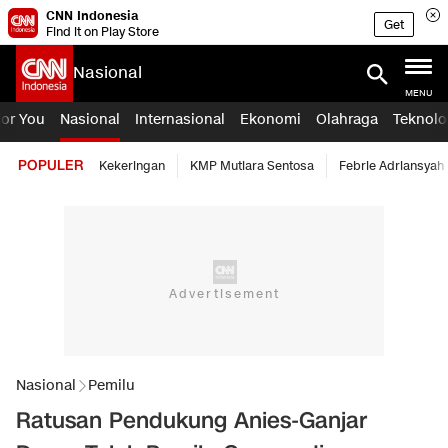
CNN Indonesia
Get
Find it on Play Store
Nasional
MENU
For You
Nasional
Internasional
Ekonomi
Olahraga
Teknolo
POPULER
Kekeringan
KMP Mutiara Sentosa
Febrie Adriansyah
Nasional
Pemilu
Ratusan Pendukung Anies-Ganjar