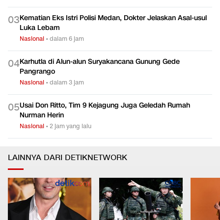
Kematian Eks Istri Polisi Medan, Dokter Jelaskan Asal-usul
0
3
Luka Lebam
Nasional
•
dalam 6 jam
Karhutla di Alun-alun Suryakancana Gunung Gede
0
4
Pangrango
Nasional
•
dalam 3 jam
Usai Don Ritto, Tim 9 Kejagung Juga Geledah Rumah
0
5
Nurman Herin
Nasional
•
2 jam yang lalu
LAINNYA DARI DETIKNETWORK