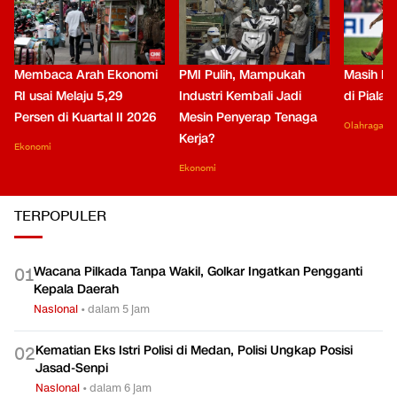
Membaca Arah Ekonomi
PMI Pulih, Mampukah
Masih Be
RI usai Melaju 5,29
Industri Kembali Jadi
di Piala
Persen di Kuartal II 2026
Mesin Penyerap Tenaga
Olahraga
Kerja?
Ekonomi
Ekonomi
TERPOPULER
Wacana Pilkada Tanpa Wakil, Golkar Ingatkan Pengganti
0
1
Kepala Daerah
Nasional
•
dalam 5 jam
Kematian Eks Istri Polisi di Medan, Polisi Ungkap Posisi
0
2
Jasad-Senpi
Nasional
•
dalam 6 jam