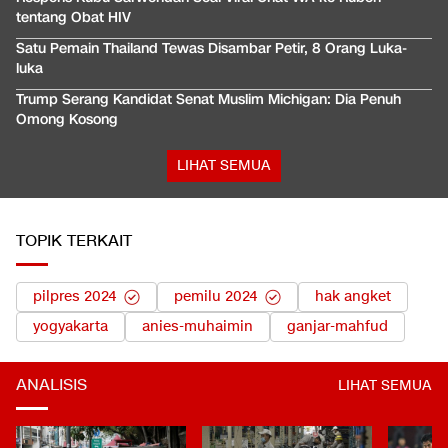
tentang Obat HIV
Satu Pemain Thailand Tewas Disambar Petir, 8 Orang Luka-
luka
Trump Serang Kandidat Senat Muslim Michigan: Dia Penuh
Omong Kosong
LIHAT SEMUA
TOPIK TERKAIT
pilpres 2024
pemilu 2024
hak angket
yogyakarta
anies-muhaimin
ganjar-mahfud
ANALISIS
LIHAT SEMUA