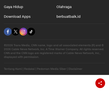
Gaya Hidup
Olahraga
Download Apps
berbuatbaik.id
©2026 Trans Media, CNN name, logo and all associated elements (R) and ©
2026 Cable News Network, Inc. A Time Warner Company. All rights reserved.
CNN and the CNN logo are registered marks of Cable News Network, Inc.,
displayed with permission.
Tentang Kami
|
Redaksi
|
Pedoman Media Siber
|
Disclaimer