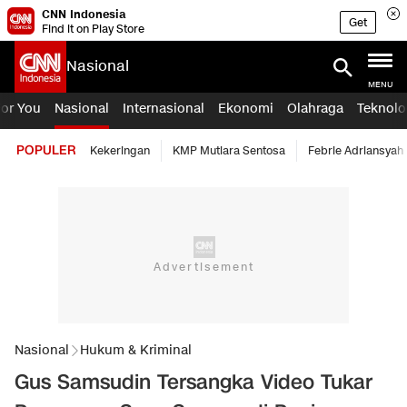
CNN Indonesia
Get
Find it on Play Store
Nasional
MENU
For You
Nasional
Internasional
Ekonomi
Olahraga
Teknolo
POPULER
Kekeringan
KMP Mutiara Sentosa
Febrie Adriansyah
Nasional
Hukum & Kriminal
Gus Samsudin Tersangka Video Tukar