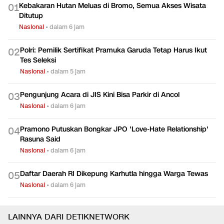
Kebakaran Hutan Meluas di Bromo, Semua Akses Wisata
0
1
Ditutup
Nasional
•
dalam 6 jam
Polri: Pemilik Sertifikat Pramuka Garuda Tetap Harus Ikut
0
2
Tes Seleksi
Nasional
•
dalam 5 jam
Pengunjung Acara di JIS Kini Bisa Parkir di Ancol
0
3
Nasional
•
dalam 6 jam
Pramono Putuskan Bongkar JPO 'Love-Hate Relationship'
0
4
Rasuna Said
Nasional
•
dalam 6 jam
Daftar Daerah RI Dikepung Karhutla hingga Warga Tewas
0
5
Nasional
•
dalam 6 jam
LAINNYA DARI DETIKNETWORK