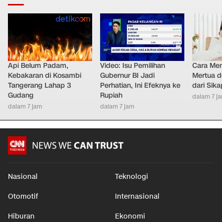
Api Belum Padam,
Video: Isu Pemilihan
Cara Men
Kebakaran di Kosambi
Gubernur BI Jadi
Mertua d
Tangerang Lahap 3
Perhatian, Ini Efeknya ke
dari Sik
Gudang
Rupiah
dalam 7 j
dalam 7 jam
dalam 7 jam
Nasional
Teknologi
Otomotif
Internasional
Hiburan
Ekonomi