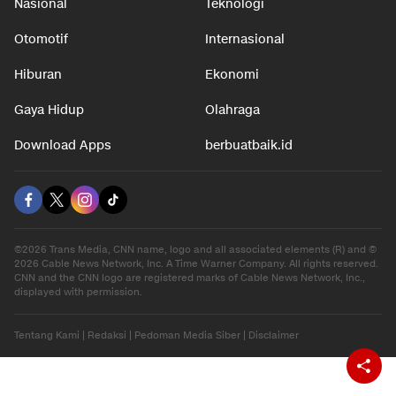
Nasional
Teknologi
Otomotif
Internasional
Hiburan
Ekonomi
Gaya Hidup
Olahraga
Download Apps
berbuatbaik.id
©2026 Trans Media, CNN name, logo and all associated elements (R) and ©
2026 Cable News Network, Inc. A Time Warner Company. All rights reserved.
CNN and the CNN logo are registered marks of Cable News Network, Inc.,
displayed with permission.
Tentang Kami
|
Redaksi
|
Pedoman Media Siber
|
Disclaimer