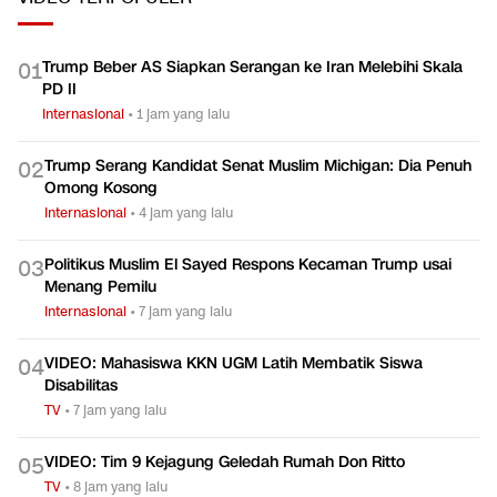
Trump Beber AS Siapkan Serangan ke Iran Melebihi Skala
0
1
PD II
Internasional
•
1 jam yang lalu
Trump Serang Kandidat Senat Muslim Michigan: Dia Penuh
0
2
Omong Kosong
Internasional
•
4 jam yang lalu
Politikus Muslim El Sayed Respons Kecaman Trump usai
0
3
Menang Pemilu
Internasional
•
7 jam yang lalu
VIDEO: Mahasiswa KKN UGM Latih Membatik Siswa
0
4
Disabilitas
TV
•
7 jam yang lalu
VIDEO: Tim 9 Kejagung Geledah Rumah Don Ritto
0
5
TV
•
8 jam yang lalu