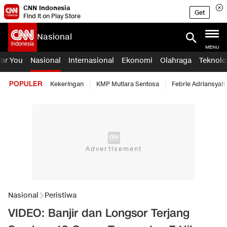
CNN Indonesia
Get
Find it on Play Store
Nasional
MENU
For You
Nasional
Internasional
Ekonomi
Olahraga
Teknolo
POPULER
Kekeringan
KMP Mutiara Sentosa
Febrie Adriansyah
Nasional
Peristiwa
VIDEO: Banjir dan Longsor Terjang