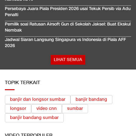
Persebaya Juara Piala Presiden 2026 usai Tekuk Persib via Adu
Penalti
Pemilik soal Ratusan Airsoft Gun di Sekolah Jaksel: Buat Ekskul
Nembak
Jadwal Siaran Langsung Singapura vs Indonesia di Piala AFF
2026
LIHAT SEMUA
TOPIK TERKAIT
banjir dan longsor sumbar
banjir bandang
longsor
video cnn
sumbar
banjir bandang sumbar
VIDEO
TERPOPULER