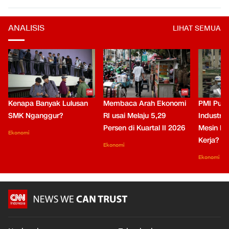
ANALISIS
LIHAT SEMUA
Kenapa Banyak Lulusan
Membaca Arah Ekonomi
PMI Puli
SMK Nganggur?
RI usai Melaju 5,29
Industri 
Persen di Kuartal II 2026
Mesin Pe
Ekonomi
Kerja?
Ekonomi
Ekonomi