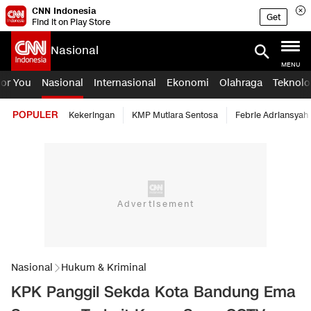
CNN Indonesia
Get
Find it on Play Store
Nasional
MENU
For You
Nasional
Internasional
Ekonomi
Olahraga
Teknolo
POPULER
Kekeringan
KMP Mutiara Sentosa
Febrie Adriansyah
Nasional
Hukum & Kriminal
KPK Panggil Sekda Kota Bandung Ema