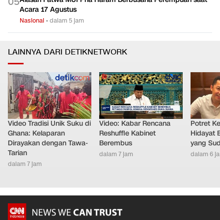
0
5
Acara 17 Agustus
Nasional
•
dalam 5 jam
LAINNYA DARI DETIKNETWORK
Video Tradisi Unik Suku di
Video: Kabar Rencana
Potret K
Ghana: Kelaparan
Reshuffle Kabinet
Hidayat 
Dirayakan dengan Tawa-
Berembus
yang Sud
Tarian
dalam 7 jam
dalam 6 j
dalam 7 jam