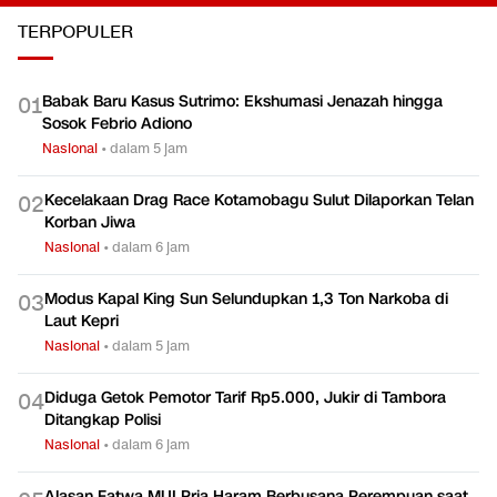
TERPOPULER
Babak Baru Kasus Sutrimo: Ekshumasi Jenazah hingga
0
1
Sosok Febrio Adiono
Nasional
•
dalam 5 jam
Kecelakaan Drag Race Kotamobagu Sulut Dilaporkan Telan
0
2
Korban Jiwa
Nasional
•
dalam 6 jam
Modus Kapal King Sun Selundupkan 1,3 Ton Narkoba di
0
3
Laut Kepri
Nasional
•
dalam 5 jam
Diduga Getok Pemotor Tarif Rp5.000, Jukir di Tambora
0
4
Ditangkap Polisi
Nasional
•
dalam 6 jam
Alasan Fatwa MUI Pria Haram Berbusana Perempuan saat