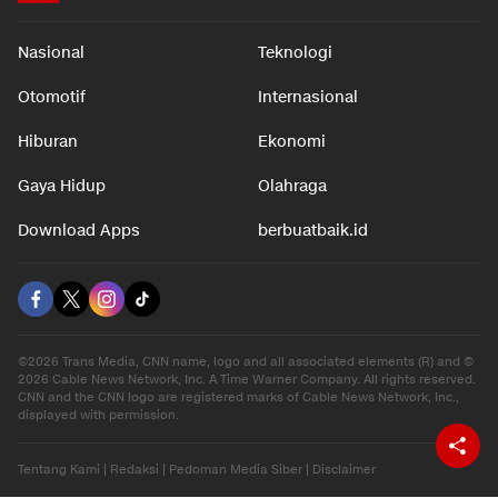
Nasional
Teknologi
Otomotif
Internasional
Hiburan
Ekonomi
Gaya Hidup
Olahraga
Download Apps
berbuatbaik.id
©2026 Trans Media, CNN name, logo and all associated elements (R) and ©
2026 Cable News Network, Inc. A Time Warner Company. All rights reserved.
CNN and the CNN logo are registered marks of Cable News Network, Inc.,
displayed with permission.
Tentang Kami
|
Redaksi
|
Pedoman Media Siber
|
Disclaimer