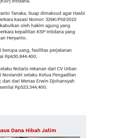
KSP) Intidana.
ryanto Tanaka. Suap dimaksud agar Hasbi
rkara kasasi Nomor: 326K/Pid/2022
kabulkan oleh hakim agung yang
erkara kepailitan KSP Intidana yang
nan Heryanto.
i berupa uang, fasilitas perjalanan
ai Rp630.844.400.
a selaku Notaris rekanan dari CV Urban
i Noviandri selaku Ketua Pengadilan
ta; dan dari Menas Erwin Djohansyah
enilai Rp523.344.400.
asus Dana Hibah Jatim