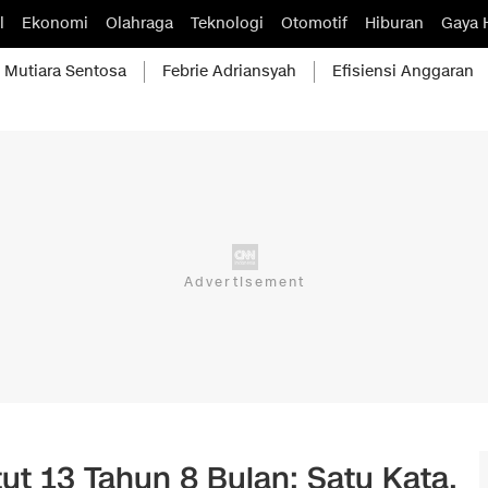
l
Ekonomi
Olahraga
Teknologi
Otomotif
Hiburan
Gaya 
Mutiara Sentosa
Febrie Adriansyah
Efisiensi Anggaran
ut 13 Tahun 8 Bulan: Satu Kata,