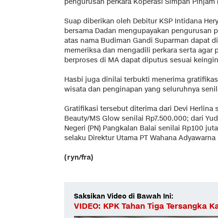
pengurusan perkara Koperasi Simpan Pinjam (
Suap diberikan oleh Debitur KSP Intidana He
bersama Dadan mengupayakan pengurusan pe
atas nama Budiman Gandi Suparman dapat di
memeriksa dan mengadili perkara serta agar p
berproses di MA dapat diputus sesuai keingi
Hasbi juga dinilai terbukti menerima gratifikas
wisata dan penginapan yang seluruhnya senil
Gratifikasi tersebut diterima dari Devi Herlin
Beauty/MS Glow senilai Rp7.500.000; dari Yud
Negeri (PN) Pangkalan Balai senilai Rp100 ju
selaku Direktur Utama PT Wahana Adyawarna s
(ryn/fra)
Saksikan Video di Bawah Ini:
VIDEO: KPK Tahan Tiga Tersangka K