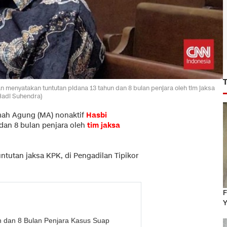
menyatakan tuntutan pidana 13 tahun dan 8 bulan penjara oleh tim jaksa
Hadi Suhendra)
mah Agung (MA) nonaktif
Hasbi
dan 8 bulan penjara oleh
tim jaksa
tuntutan jaksa KPK, di Pengadilan Tipikor
F
Y
n dan 8 Bulan Penjara Kasus Suap