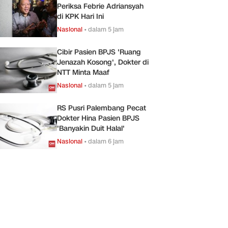
Periksa Febrie Adriansyah
di KPK Hari Ini
Nasional
•
dalam 5 jam
Cibir Pasien BPJS 'Ruang
Jenazah Kosong', Dokter di
NTT Minta Maaf
Nasional
•
dalam 5 jam
RS Pusri Palembang Pecat
Dokter Hina Pasien BPJS
'Banyakin Duit Halal'
Nasional
•
dalam 6 jam