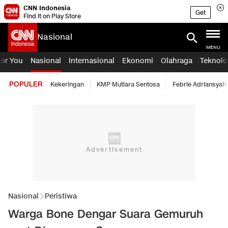
CNN Indonesia
Get
Find it on Play Store
Nasional
MENU
For You
Nasional
Internasional
Ekonomi
Olahraga
Teknolo
POPULER
Kekeringan
KMP Mutiara Sentosa
Febrie Adriansyah
Nasional
Peristiwa
Warga Bone Dengar Suara Gemuruh