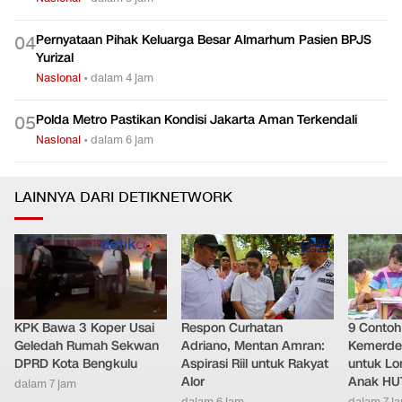
Pernyataan Pihak Keluarga Besar Almarhum Pasien BPJS
0
4
Yurizal
Nasional
•
dalam 4 jam
Polda Metro Pastikan Kondisi Jakarta Aman Terkendali
0
5
Nasional
•
dalam 6 jam
LAINNYA DARI DETIKNETWORK
KPK Bawa 3 Koper Usai
Respon Curhatan
9 Conto
Geledah Rumah Sekwan
Adriano, Mentan Amran:
Kemerde
DPRD Kota Bengkulu
Aspirasi Riil untuk Rakyat
untuk L
Alor
Anak HUT
dalam 7 jam
dalam 6 jam
dalam 7 j