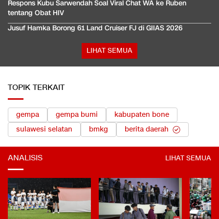
Respons Kubu Sarwendah Soal Viral Chat WA ke Ruben
tentang Obat HIV
Jusuf Hamka Borong 61 Land Cruiser FJ di GIIAS 2026
LIHAT SEMUA
TOPIK TERKAIT
gempa
gempa bumi
kabupaten bone
sulawesi selatan
bmkg
berita daerah
ANALISIS
LIHAT SEMUA