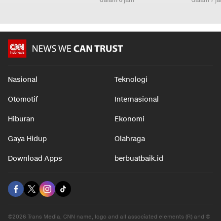
Nasional
Teknologi
Otomotif
Internasional
Hiburan
Ekonomi
Gaya Hidup
Olahraga
Download Apps
berbuatbaik.id
©2026 Trans Media, CNN name, logo and all associated elements (R) and ©