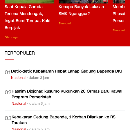
Saat Kepala Garuda
Kenapa Banyak Lulusan
Membaca
Terlena Mendongak,
SMK Nganggur?
RI usai M
Ingat Bumi Tempat Kaki
Persen di
Ekonomi
Berpijak
Ekonomi
Olahraga
TERPOPULER
Detik-detik Kebakaran Hebat Lahap Gedung Bapenda DKI
0
1
Nasional
•
dalam 3 jam
Hashim Djojohadikusumo Kukuhkan 20 Ormas Baru Kawal
0
2
Program Pemerintah
Nasional
•
dalam 6 jam
Kebakaran Gedung Bapenda, 1 Korban Dilarikan ke RS
0
3
Tarakan
Nasional
•
dalam 5 jam