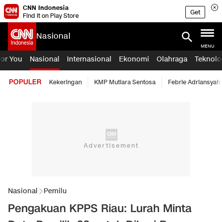
CNN Indonesia
Get
Find it on Play Store
Nasional
MENU
For You
Nasional
Internasional
Ekonomi
Olahraga
Teknolo
POPULER
Kekeringan
KMP Mutiara Sentosa
Febrie Adriansyah
Nasional
Pemilu
Pengakuan KPPS Riau: Lurah Minta