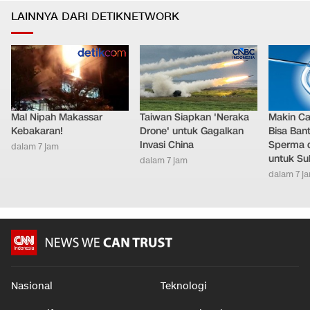
LAINNYA DARI DETIKNETWORK
Mal Nipah Makassar
Taiwan Siapkan 'Neraka
Makin Ca
Kebakaran!
Drone' untuk Gagalkan
Bisa Ban
Invasi China
Sperma 
dalam 7 jam
untuk Su
dalam 7 jam
dalam 7 j
Nasional
Teknologi