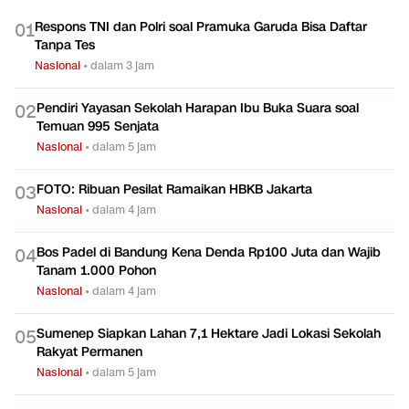
Respons TNI dan Polri soal Pramuka Garuda Bisa Daftar
0
1
Tanpa Tes
Nasional
•
dalam 3 jam
Pendiri Yayasan Sekolah Harapan Ibu Buka Suara soal
0
2
Temuan 995 Senjata
Nasional
•
dalam 5 jam
FOTO: Ribuan Pesilat Ramaikan HBKB Jakarta
0
3
Nasional
•
dalam 4 jam
Bos Padel di Bandung Kena Denda Rp100 Juta dan Wajib
0
4
Tanam 1.000 Pohon
Nasional
•
dalam 4 jam
Sumenep Siapkan Lahan 7,1 Hektare Jadi Lokasi Sekolah
0
5
Rakyat Permanen
Nasional
•
dalam 5 jam