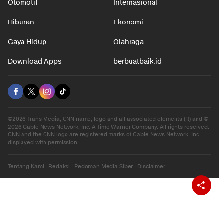
Otomotif
Internasional
Hiburan
Ekonomi
Gaya Hidup
Olahraga
Download Apps
berbuatbaik.id
©2026 Trans Media, CNN name, logo and all associated elements (R) and ©
2026 Cable News Network, Inc. A Time Warner Company. All rights reserved.
CNN and the CNN logo are registered marks of Cable News Network, Inc.,
displayed with permission.
Tentang Kami
|
Redaksi
|
Pedoman Media Siber
|
Disclaimer