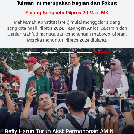
Tulisan ini merupakan bagian dari Fokus:
"
Sidang Sengketa Pilpres 2024 di MK
"
Mahkamah Konstitusi (MK) mulai menggelar sidang
sengketa hasil Pilpres 2024. Pasangan Anies-Cak Imin dan
Ganjar-Mahfud menggugat kemenangan Prabowo-Gibran.
Mereka menuntut Pilpres 2024 diulang.
Refly Harun Turun Aksi: Permohonan AMIN