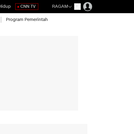
Hidup
CNN TV
RAGAM
Program Pemerintah