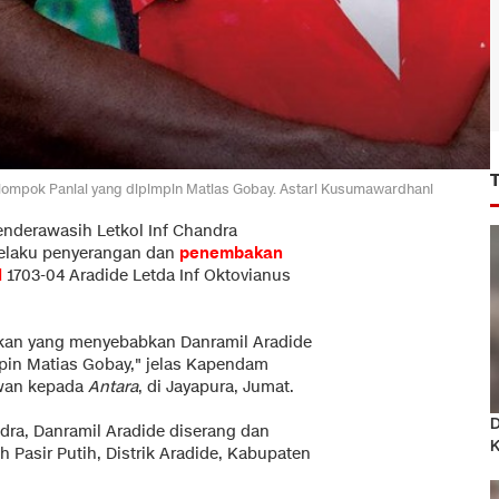
lompok Paniai yang dipimpin Matias Gobay. Astari Kusumawardhani
nderawasih Letkol Inf Chandra
elaku penyerangan dan
penembakan
l
1703-04 Aradide Letda Inf Oktovianus
an yang menyebabkan Danramil Aradide
pin Matias Gobay," jelas Kapendam
awan kepada
Antara
, di Jayapura, Jumat.
D
dra, Danramil Aradide diserang dan
K
 Pasir Putih, Distrik Aradide, Kabupaten