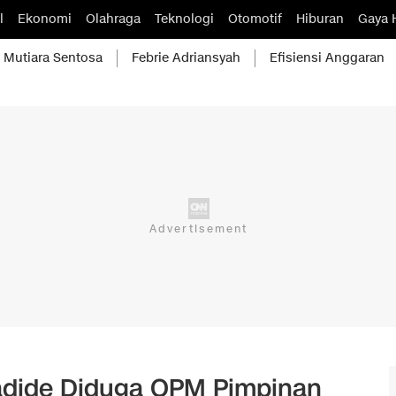
l
Ekonomi
Olahraga
Teknologi
Otomotif
Hiburan
Gaya 
Mutiara Sentosa
Febrie Adriansyah
Efisiensi Anggaran
adide Diduga OPM Pimpinan