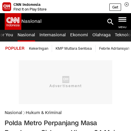
CNN Indonesia
Get
Find it on Play Store
Nasional
MENU
For You
Nasional
Internasional
Ekonomi
Olahraga
Teknolo
POPULER
Kekeringan
KMP Mutiara Sentosa
Febrie Adriansyah
Nasional
Hukum & Kriminal
Polda Metro Perpanjang Masa