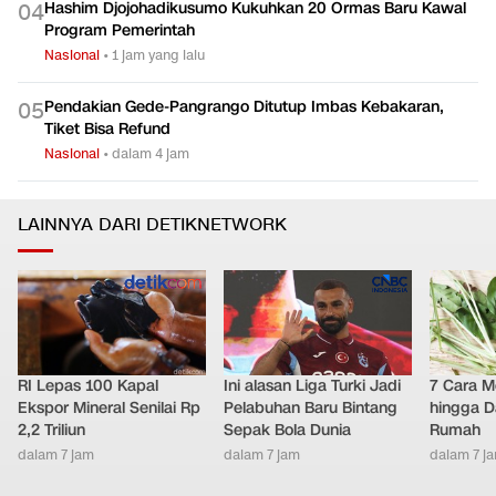
Hashim Djojohadikusumo Kukuhkan 20 Ormas Baru Kawal
0
4
Program Pemerintah
Nasional
•
1 jam yang lalu
Pendakian Gede-Pangrango Ditutup Imbas Kebakaran,
0
5
Tiket Bisa Refund
Nasional
•
dalam 4 jam
LAINNYA DARI DETIKNETWORK
RI Lepas 100 Kapal
Ini alasan Liga Turki Jadi
7 Cara M
Ekspor Mineral Senilai Rp
Pelabuhan Baru Bintang
hingga D
2,2 Triliun
Sepak Bola Dunia
Rumah
dalam 7 jam
dalam 7 jam
dalam 7 j