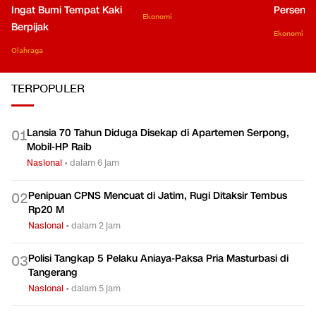
Ingat Bumi Tempat Kaki
Persen di
Ekonomi
Berpijak
Ekonomi
Olahraga
TERPOPULER
Lansia 70 Tahun Diduga Disekap di Apartemen Serpong,
0
1
Mobil-HP Raib
Nasional
•
dalam 6 jam
Penipuan CPNS Mencuat di Jatim, Rugi Ditaksir Tembus
0
2
Rp20 M
Nasional
•
dalam 2 jam
Polisi Tangkap 5 Pelaku Aniaya-Paksa Pria Masturbasi di
0
3
Tangerang
Nasional
•
dalam 5 jam