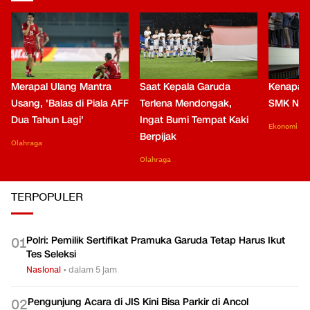
Merapal Ulang Mantra
Saat Kepala Garuda
Kenapa B
Usang, 'Balas di Piala AFF
Terlena Mendongak,
SMK Nga
Dua Tahun Lagi'
Ingat Bumi Tempat Kaki
Ekonomi
Berpijak
Olahraga
Olahraga
TERPOPULER
Polri: Pemilik Sertifikat Pramuka Garuda Tetap Harus Ikut
0
1
Tes Seleksi
Nasional
•
dalam 5 jam
Pengunjung Acara di JIS Kini Bisa Parkir di Ancol
0
2