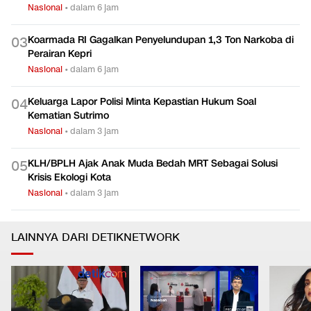
Nasional
•
dalam 6 jam
Koarmada RI Gagalkan Penyelundupan 1,3 Ton Narkoba di
0
3
Perairan Kepri
Nasional
•
dalam 6 jam
Keluarga Lapor Polisi Minta Kepastian Hukum Soal
0
4
Kematian Sutrimo
Nasional
•
dalam 3 jam
KLH/BPLH Ajak Anak Muda Bedah MRT Sebagai Solusi
0
5
Krisis Ekologi Kota
Nasional
•
dalam 3 jam
LAINNYA DARI DETIKNETWORK