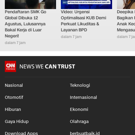
Pendaftaran SMK Go
Video: Urgensi
Deepika
Global Dibuka 12
Optimalisasi KUB Demi
Bagikan 
Agustus, Lulusannya
Perkuat Likuditas &
Anak Ke
Bakal Kerja di Luar
Layanan BPD
Mengasu
Negeri!
dalam 7 jam
dalam 7 j
dalam 7 jam
Nasional
Teknologi
Otomotif
Internasional
Hiburan
Ekonomi
Gaya Hidup
Olahraga
Download Apps
berbuatbaik.id