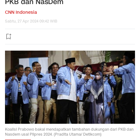
PKB dan NasDem
CNN Indonesia
Sabtu, 27 Apr 2024 09:42 WIB
Koalisi Prabowo bakal mendapatkan tambahan dukungan dari PKB dan
Nasdem usai Pilpres 2024. (Pradita Utama/ Detikcom)