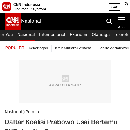
CNN Indonesia
Get
Find it on Play Store
Nasional
MENU
For You
Nasional
Internasional
Ekonomi
Olahraga
Teknolo
POPULER
Kekeringan
KMP Mutiara Sentosa
Febrie Adriansyah
Nasional
Pemilu
Daftar Koalisi Prabowo Usai Bertemu