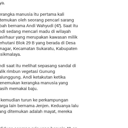
ya.
erangka manusia itu pertama kali
itemukan oleh seorang pencari sarang
bah bernama Andi Wahyudi (47). Saat itu
ndi sedang mencari madu di wilayah
asirhaur yang merupakan kawasan milik
erhutani Blok 29 B yang berada di Desa
inagar, Kecamatan Sukaratu, Kabupaten
asikmalaya.
di saat itu melihat sepasang sandal di
alik rimbun vegetasi Gunung
alunggung. Andi ketakutan ketika
enemukan kerangka manusia yang
asih memakai baju.
a kemudian turun ke perkampungan
arga lain bernama Jenjen. Keduanya lalu
ang ditemukan adalah mayat, mereka