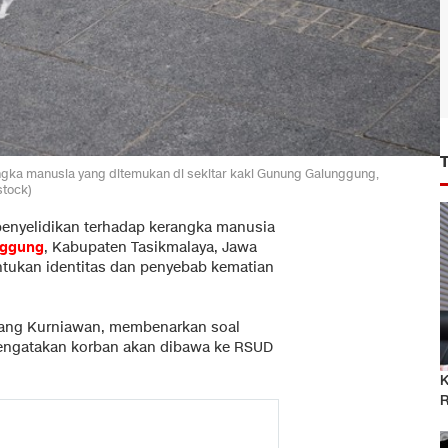
rangka manusia yang ditemukan di sekitar kaki Gunung Galunggung,
stock)
penyelidikan terhadap kerangka manusia
nggung
, Kabupaten Tasikmalaya, Jawa
entukan identitas dan penyebab kematian
ajang Kurniawan, membenarkan soal
engatakan korban akan dibawa ke RSUD
K
R