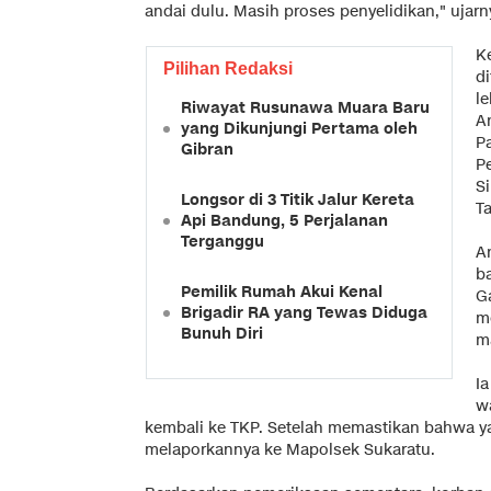
andai dulu. Masih proses penyelidikan," ujarn
K
Pilihan Redaksi
d
le
Riwayat Rusunawa Muara Baru
A
yang Dikunjungi Pertama oleh
P
Gibran
P
S
Longsor di 3 Titik Jalur Kereta
T
Api Bandung, 5 Perjalanan
Terganggu
An
b
Pemilik Rumah Akui Kenal
G
Brigadir RA yang Tewas Diduga
m
Bunuh Diri
m
I
w
kembali ke TKP. Setelah memastikan bahwa y
melaporkannya ke Mapolsek Sukaratu.