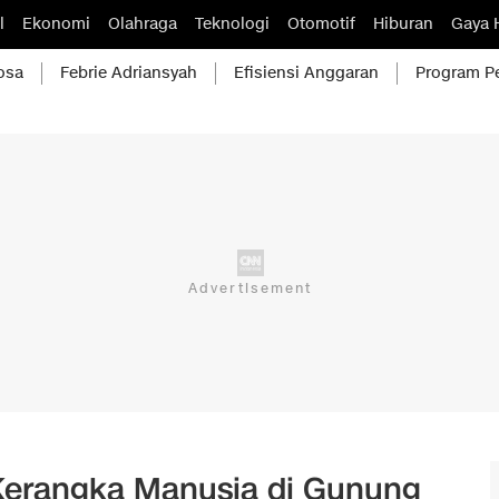
l
Ekonomi
Olahraga
Teknologi
Otomotif
Hiburan
Gaya 
osa
Febrie Adriansyah
Efisiensi Anggaran
Program P
as Kerangka Manusia di Gunung