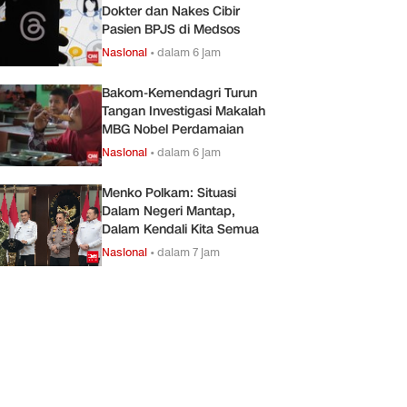
Dokter dan Nakes Cibir
Pasien BPJS di Medsos
Nasional
•
dalam 6 jam
Bakom-Kemendagri Turun
Tangan Investigasi Makalah
MBG Nobel Perdamaian
Nasional
•
dalam 6 jam
Menko Polkam: Situasi
Dalam Negeri Mantap,
Dalam Kendali Kita Semua
Nasional
•
dalam 7 jam