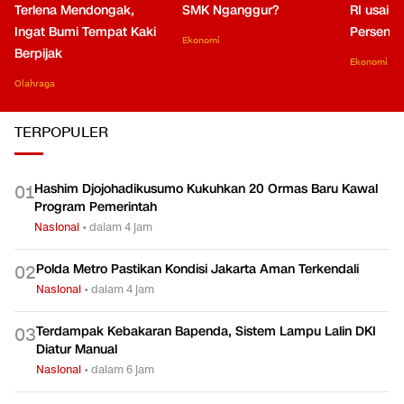
Terlena Mendongak,
SMK Nganggur?
RI usai M
Ingat Bumi Tempat Kaki
Persen di
Ekonomi
Berpijak
Ekonomi
Olahraga
TERPOPULER
Hashim Djojohadikusumo Kukuhkan 20 Ormas Baru Kawal
0
1
Program Pemerintah
Nasional
•
dalam 4 jam
Polda Metro Pastikan Kondisi Jakarta Aman Terkendali
0
2
Nasional
•
dalam 4 jam
Terdampak Kebakaran Bapenda, Sistem Lampu Lalin DKI
0
3
Diatur Manual
Nasional
•
dalam 6 jam