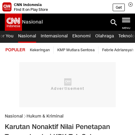
CNN Indonesia
Get
Find it on Play Store
Nasional
MENU
For You
Nasional
Internasional
Ekonomi
Olahraga
Teknolo
POPULER
Kekeringan
KMP Mutiara Sentosa
Febrie Adriansyah
Nasional
Hukum & Kriminal
Karutan Nonaktif Nilai Penetapan