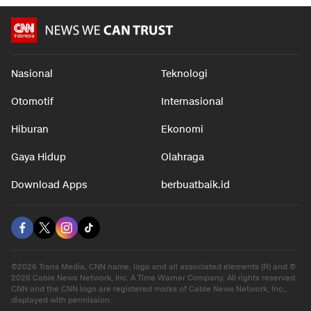
Nasional
Teknologi
Otomotif
Internasional
Hiburan
Ekonomi
Gaya Hidup
Olahraga
Download Apps
berbuatbaik.id
©2026 Trans Media, CNN name, logo and all associated elements (R) and ©
2026 Cable News Network, Inc. A Time Warner Company. All rights reserved.
CNN and the CNN logo are registered marks of Cable News Network, Inc.,
displayed with permission.