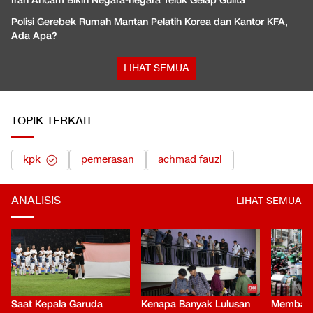
Iran Ancam Bikin Negara-negara Teluk Gelap Gulita
Polisi Gerebek Rumah Mantan Pelatih Korea dan Kantor KFA,
Ada Apa?
LIHAT SEMUA
TOPIK TERKAIT
kpk
pemerasan
achmad fauzi
ANALISIS
LIHAT SEMUA
Saat Kepala Garuda
Kenapa Banyak Lulusan
Membaca