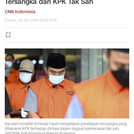
Tersangka dari KPK Tak Sah
CNN Indonesia
Selasa, 30 Apr 2024 00:25 WIB
Karutan nonaktif Achmad Fauzi menyatakan penetapan tersangka yang
dilakukan KPK terhadap dirinya dalam dugaan pemerasan tak sah.
(ANTARA Foto/Erlangga Bregas Prakoso)