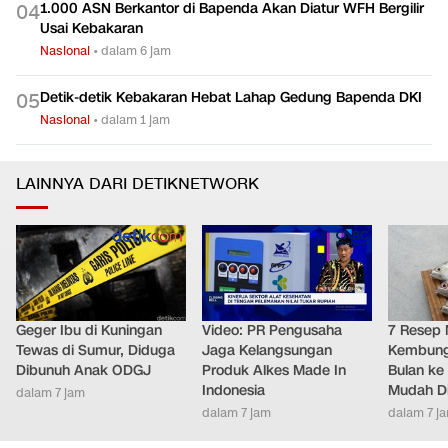
1.000 ASN Berkantor di Bapenda Akan Diatur WFH Bergilir
0
4
Usai Kebakaran
Nasional
•
dalam 6 jam
Detik-detik Kebakaran Hebat Lahap Gedung Bapenda DKI
0
5
Nasional
•
dalam 1 jam
LAINNYA DARI DETIKNETWORK
Geger Ibu di Kuningan
Video: PR Pengusaha
7 Resep 
Tewas di Sumur, Diduga
Jaga Kelangsungan
Kembung 
Dibunuh Anak ODGJ
Produk Alkes Made In
Bulan ke 
Indonesia
Mudah D
dalam 7 jam
dalam 7 jam
dalam 7 j