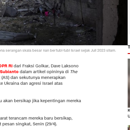
ena serangan skala besar nan bertubi-tubi Israel sejak Juli 2023 silam.
DPR RI
dari Fraksi Golkar, Dave Laksono
Subianto
dalam artikel opininya di
The
 (AS) dan sekutunya menerapkan
 Ukraina dan agresi Israel atas
u akan bersikap jika kepentingan mereka
K
U
arat terancam mereka baru bersikap,
 pesan singkat, Senin (29/4).