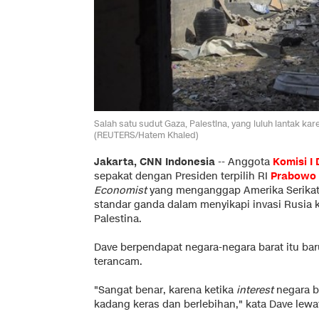
Salah satu sudut Gaza, Palestina, yang luluh lantak kar
(REUTERS/Hatem Khaled)
Jakarta, CNN Indonesia
--
Anggota
Komisi I 
sepakat dengan Presiden terpilih RI
Prabowo 
Economist
yang menganggap Amerika Serikat
standar ganda dalam menyikapi invasi Rusia ke
Palestina.
Dave berpendapat negara-negara barat itu bar
terancam.
"Sangat benar, karena ketika
interest
negara b
kadang keras dan berlebihan," kata Dave lewat