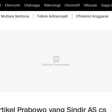
l
Ekonomi
Olahraga
Teknologi
Otomotif
Hiburan
Gaya 
Mutiara Sentosa
Febrie Adriansyah
Efisiensi Anggaran
tikel Prabowo yang Sindir AS cs