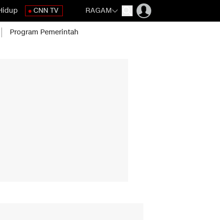
Hidup
CNN TV
RAGAM
Program Pemerintah