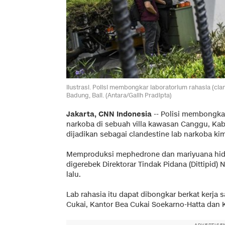
Ilustrasi. Polisi membongkar laboratorium rahasia (cl
Badung, Bali. (Antara/Galih Pradipta)
Jakarta, CNN Indonesia
--
Polisi membongkar 
narkoba di sebuah villa kawasan Canggu, K
dijadikan sebagai clandestine lab narkoba ki
Memproduksi mephedrone dan mariyuana hidro
digerebek Direktorar Tindak Pidana (Dittipid) 
lalu.
Lab rahasia itu dapat dibongkar berkat kerja 
Cukai, Kantor Bea Cukai Soekarno-Hatta dan K
ADVERTISE