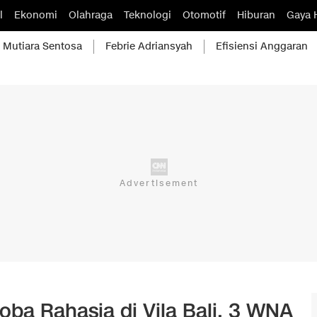
l
Ekonomi
Olahraga
Teknologi
Otomotif
Hiburan
Gaya 
Mutiara Sentosa
Febrie Adriansyah
Efisiensi Anggaran
oba Rahasia di Vila Bali, 3 WNA