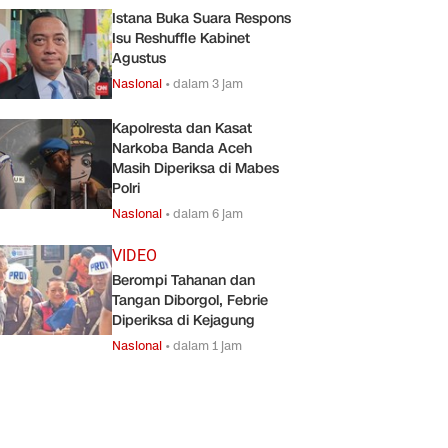
Istana Buka Suara Respons
Isu Reshuffle Kabinet
Agustus
Nasional
•
dalam 3 jam
Kapolresta dan Kasat
Narkoba Banda Aceh
Masih Diperiksa di Mabes
Polri
Nasional
•
dalam 6 jam
VIDEO
Berompi Tahanan dan
Tangan Diborgol, Febrie
Diperiksa di Kejagung
Nasional
•
dalam 1 jam