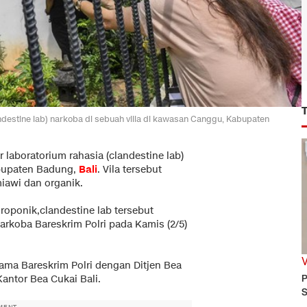
andestine lab) narkoba di sebuah villa di kawasan Canggu, Kabupaten
laboratorium rahasia (clandestine lab)
abupaten Badung,
Bali
. Vila tersebut
miawi dan organik.
ponik,clandestine lab tersebut
Narkoba Bareskrim Polri pada Kamis (2/5)
sama Bareskrim Polri dengan Ditjen Bea
P
antor Bea Cukai Bali.
S
MENT