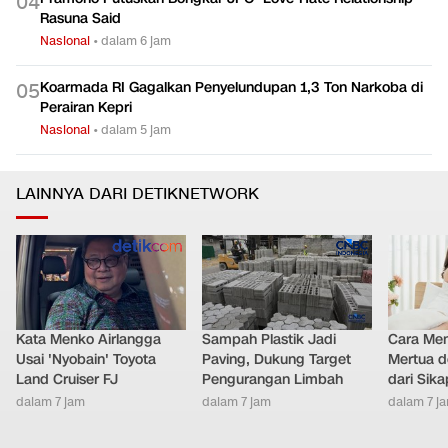
0
4
Rasuna Said
Nasional
•
dalam 6 jam
Koarmada RI Gagalkan Penyelundupan 1,3 Ton Narkoba di
0
5
Perairan Kepri
Nasional
•
dalam 5 jam
LAINNYA DARI DETIKNETWORK
Kata Menko Airlangga
Sampah Plastik Jadi
Cara Men
Usai 'Nyobain' Toyota
Paving, Dukung Target
Mertua d
Land Cruiser FJ
Pengurangan Limbah
dari Sik
dalam 7 jam
dalam 7 jam
dalam 7 j