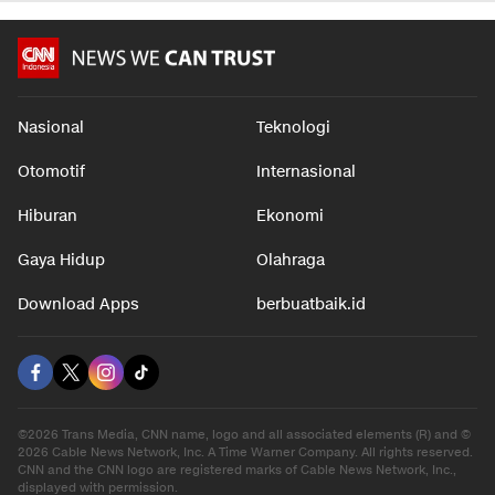
Nasional
Teknologi
Otomotif
Internasional
Hiburan
Ekonomi
Gaya Hidup
Olahraga
Download Apps
berbuatbaik.id
©2026 Trans Media, CNN name, logo and all associated elements (R) and ©
2026 Cable News Network, Inc. A Time Warner Company. All rights reserved.
CNN and the CNN logo are registered marks of Cable News Network, Inc.,
displayed with permission.