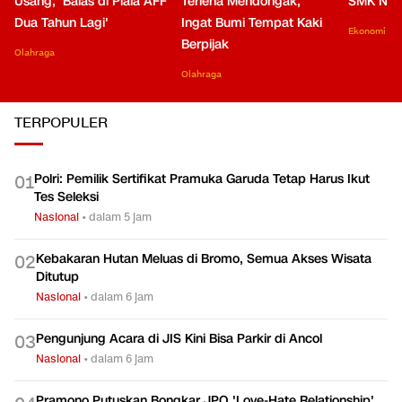
Usang, 'Balas di Piala AFF
Terlena Mendongak,
SMK Nga
Dua Tahun Lagi'
Ingat Bumi Tempat Kaki
Ekonomi
Berpijak
Olahraga
Olahraga
TERPOPULER
Polri: Pemilik Sertifikat Pramuka Garuda Tetap Harus Ikut
0
1
Tes Seleksi
Nasional
•
dalam 5 jam
Kebakaran Hutan Meluas di Bromo, Semua Akses Wisata
0
2
Ditutup
Nasional
•
dalam 6 jam
Pengunjung Acara di JIS Kini Bisa Parkir di Ancol
0
3
Nasional
•
dalam 6 jam
Pramono Putuskan Bongkar JPO 'Love-Hate Relationship'