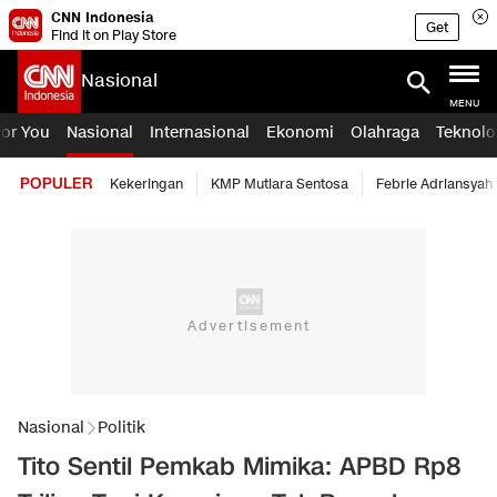
CNN Indonesia
Get
Find it on Play Store
Nasional
MENU
For You
Nasional
Internasional
Ekonomi
Olahraga
Teknolo
POPULER
Kekeringan
KMP Mutiara Sentosa
Febrie Adriansyah
Nasional
Politik
Tito Sentil Pemkab Mimika: APBD Rp8